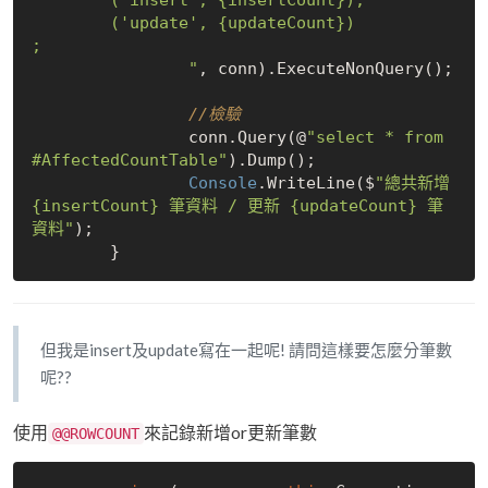
	('update', {updateCount})

;

		"
, conn).ExecuteNonQuery();

//檢驗
		conn.Query(@
"select * from 
#AffectedCountTable"
).Dump();

Console
.WriteLine($
"總共新增 
{insertCount} 筆資料 / 更新 {updateCount} 筆
資料"
);

但我是insert及update寫在一起呢! 請問這樣要怎麼分筆數
呢??
使用
來記錄新增or更新筆數
@@ROWCOUNT