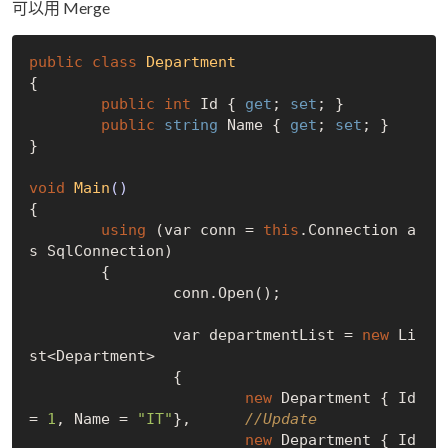
可以用 Merge
public
class
Department
{
public
int
 Id { 
get
; 
set
; }

public
string
 Name { 
get
; 
set
; }

}

void
Main
()
{

using
 (var conn = 
this
.Connection a
s SqlConnection)

	{

		conn.Open();

		var departmentList = 
new
 Li
st<Department>

		{

new
 Department { Id 
= 
1
, Name = 
"IT"
},      
//Update
new
 Department { Id 