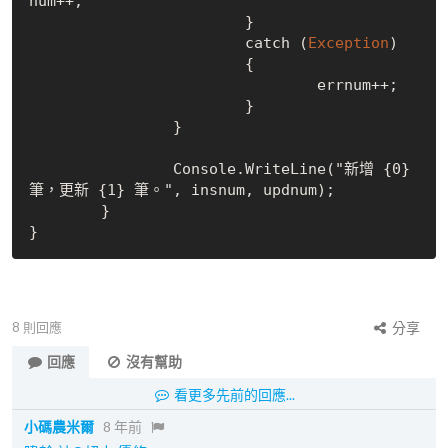
num++;

			}

			catch (
Exception
)

			{

				errnum++;

			}

		}

		Console.WriteLine("新增 {0} 
筆，更新 {1} 筆。", insnum, updnum);

	}

8
則回應
分享
回應
沒有幫助
看更多先前的回應...
小碼農米爾
8 年前