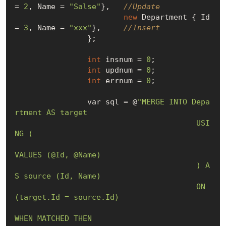
= 
2
, Name = 
"Salse"
},   
//Update
new
 Department { Id 
= 
3
, Name = 
"xxx"
},     
//Insert
		};

int
 insnum = 
0
;  

int
 updnum = 
0
;	

int
 errnum = 
0
; 

		var sql = @
"MERGE INTO Depa
rtment AS target

					USI
NG (

VALUES (@Id, @Name)  

					) A
S source (Id, Name)

					ON 
(target.Id = source.Id)

WHEN MATCHED THEN
