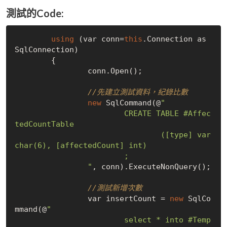
測試的Code:
using
 (var conn=
this
.Connection as 
SqlConnection)

	{

		conn.Open();

//先建立測試資料，紀錄比數
new
 SqlCommand(@
"

			CREATE TABLE #Affec
tedCountTable

				([type] var
char(6), [affectedCount] int)

			;

		"
, conn).ExecuteNonQuery();

//測試新增次數
		var insertCount = 
new
 SqlCo
mmand(@
"

			select * into #Temp