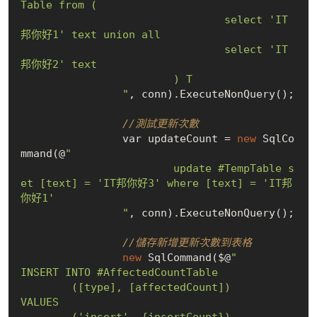
Table from (

				select 'IT
邦你好1' text union all

				select 'IT
邦你好2' text 

			) T

		"
, conn).ExecuteNonQuery();

//測試更新次數
		var updateCount = 
new
 SqlCo
mmand(@
"

			update #TempTable s
et [text] = 'IT邦你好3' where [text] = 'IT邦
你好1'

		"
, conn).ExecuteNonQuery();

//儲存新增更新次數到表格
new
 SqlCommand($@
"

INSERT INTO #AffectedCountTable

	([type], [affectedCount])

VALUES

	('insert', {insertCount}),
