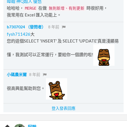
暐翰
神Q超人
優悠
哈哈哈，
在做
時很好用，
MERGE
無則新增、有則更新
我常用在 Excel 匯入功能上。
b7307024
（發問者）
8 年前
fysh711426
大
您的這個SELECT 'INSERT' 及 SELECT 'UPDATE'真是淺顯易
懂，我測試可以正常運行，要給你一個讚的啦!
小碼農米爾
8 年前
很高興能幫助到您。
登入發表回應
阿翰