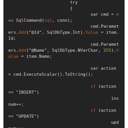
			try

			{

				var cmd = 
n
ew
 SqlCommand(
sql
, conn);

				cmd.Paramet
ers.
Add
("@Id", SqlDbType.Int).
Value
 = item.
Id;

				cmd.Paramet
ers.
Add
("@Name", SqlDbType.NVarChar, 
255
).
V
alue
 = item.Name;

				var action 
= cmd.ExecuteScalar().ToString();

if
 (action 
== "INSERT")

					ins
num++;	

if
 (action 
== "UPDATE")

					upd