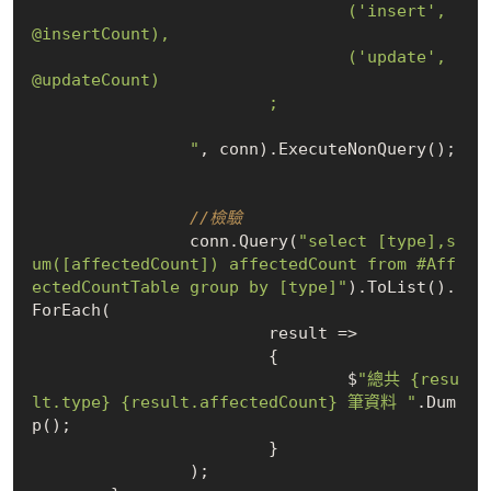
				('insert', 
@insertCount),

				('update', 
@updateCount)

			;			
		"
, conn).ExecuteNonQuery();

//檢驗
		conn.Query(
"select [type],s
um([affectedCount]) affectedCount from #Aff
ectedCountTable group by [type]"
).ToList().
ForEach(

			result =>

			{

				$
"總共 {resu
lt.type} {result.affectedCount} 筆資料 "
.Dum
p();

			}

		);
