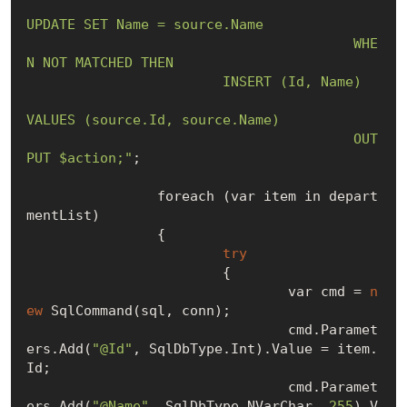
UPDATE SET Name = source.Name

					WHE
N NOT MATCHED THEN   

                        INSERT (Id, Name)

VALUES (source.Id, source.Name)

					OUT
PUT $action;"
;

		foreach (var item in depart
mentList)

		{

try
			{

				var cmd = 
n
ew
 SqlCommand(sql, conn);

				cmd.Paramet
ers.Add(
"@Id"
, SqlDbType.Int).Value = item.
Id;

				cmd.Paramet
ers.Add(
"@Name"
, SqlDbType.NVarChar, 
255
).V