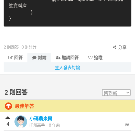
進資料庫

	}

2
則回答
0
則討論
分享
回答
討論
邀請回答
追蹤
登入發表討論
2
則回答
最佳解答
小碼農米爾
4
iT邦高手
．
8 年前