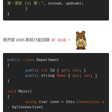
筆，更新 {1} 筆。"
, insnum, updnum);

	}

既然是 2005 那就只能回歸
。
IF
ELSE
public
class
 Department

{

public
int
 Id { 
get
; 
set
; }

public
 string 
Name
 { 
get
; 
set
; }

}

void
 Main()

{

using
 (var conn = this.
Connection
a
s
 SqlConnection)
