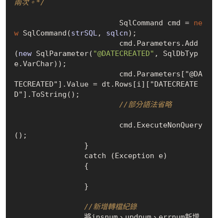
兩次。*/
			SqlCommand cmd = 
ne
w
SqlCommand(
strSQL
, 
sqlcn
)
;

			cmd.Parameters.
Add
(
new
 SqlParameter(
"@DATECREATED"
, SqlDbTyp
e.VarChar)
);

			cmd.Parameters
["@DA
TECREATED"]
.Value = dt.Rows
[
i
]
["DATECREATE
D"]
.
ToString()
;

//部分語法省略
			cmd.
ExecuteNonQuery
()
;

		}

		catch (Exception e)

		{

		}

//新增轉檔紀錄
		將insnum、updnum、errnum新增