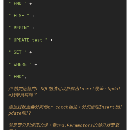
" END "
 +

" ELSE "
 +

" BEGIN"
 +

" UPDATE test "
 +

" SET "
 +

" WHERE "
 +

" END"
;

/*請問這樣的T-SQL語法可以計算出Insert幾筆、Updat
e幾筆資料嗎？

還是說我需要分兩個tr-catch語法，分別處理Insert及U
pdate呢??

若是要分別處理的話，我cmd.Parameters的部分就要寫