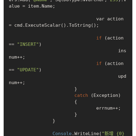
alue = item.Name;

				var action 
= cmd.ExecuteScalar().ToString();

if
 (action 
== 
"INSERT"
)

					ins
num++;	

if
 (action 
== 
"UPDATE"
)

					upd
num++;

			}

catch
 (Exception)

			{

				errnum++;

			}

		}

Console
.WriteLine(
"新增 {0} 