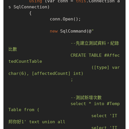
using
 (var conn = 
this
.Connection a
s SqlConnection)

	{

		conn.Open();

new
 SqlCommand(@
"

			--先建立測試資料，紀錄
比數

			CREATE TABLE #Affec
tedCountTable

				([type] var
char(6), [affectedCount] int)

			;

			--測試新增次數

			select * into #Temp
Table from (

				select 'IT
邦你好1' text union all

				select 'IT