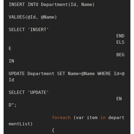
INSERT INTO Department(Id, Name)

VALUES(@Id, @Name)

SELECT 'INSERT'

					END

					ELS
E

					BEG
IN

UPDATE Department SET Name=@Name WHERE Id=@
Id

SELECT 'UPDATE'

					EN
D";

foreach
 (var item 
in
 depart
mentList)

		{
