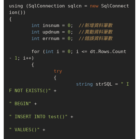
using (SqlConnection sqlcn = 
new
SqlConnect
ion()
)

{

int
 insnum = 
0
;  
//新增資料筆數
int
 updnum = 
0
;	 
//異動資料筆數
int
 errnum = 
0
;  
//錯誤資料筆數
	for (
int
 i = 
0
; i <= dt.Rows.Count 
- 
1
; i++)

	{

try
		{

string
 strSQL = 
" I
F NOT EXISTS()"
 +

" BEGIN"
 +

" INSERT INTO test()"
 +

" VALUES()"
 +
