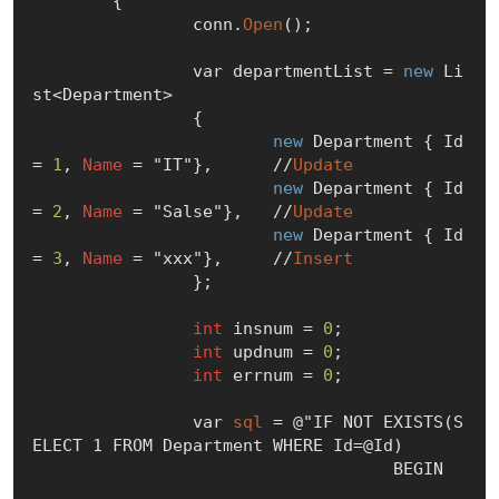
	{

		conn.
Open
();

		var departmentList = 
new
 Li
st<Department>

		{

new
 Department { Id 
= 
1
, 
Name
 = "IT"},      //
Update
new
 Department { Id 
= 
2
, 
Name
 = "Salse"},   //
Update
new
 Department { Id 
= 
3
, 
Name
 = "xxx"},     //
Insert
		};

int
 insnum = 
0
;  

int
 updnum = 
0
;	

int
 errnum = 
0
; 

		var 
sql
 = @"IF NOT EXISTS(S
ELECT 1 FROM Department WHERE Id=@Id)

				    BEGIN
