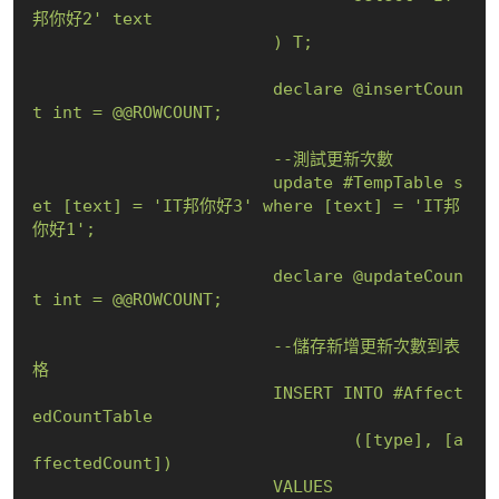
邦你好2' text 

			) T;

			declare @insertCoun
t int = @@ROWCOUNT;

			--測試更新次數

			update #TempTable s
et [text] = 'IT邦你好3' where [text] = 'IT邦
你好1';

			declare @updateCoun
t int = @@ROWCOUNT;

			--儲存新增更新次數到表
格

			INSERT INTO #Affect
edCountTable

				([type], [a
ffectedCount])

			VALUES
