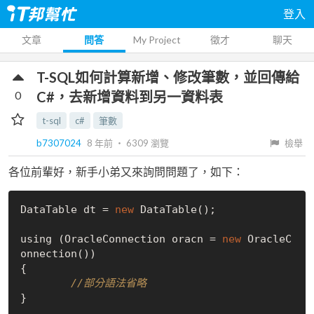
登入
文章
問答
My Project
徵才
聊天
T-SQL如何計算新增、修改筆數，並回傳給
0
C#，去新增資料到另一資料表
t-sql
c#
筆數
b7307024
8 年前
‧
6309
瀏覽
檢舉
各位前輩好，新手小弟又來詢問問題了，如下：
DataTable dt = 
new
DataTable()
;

using (OracleConnection oracn = 
new
OracleC
onnection()
)

{

//部分語法省略
}
