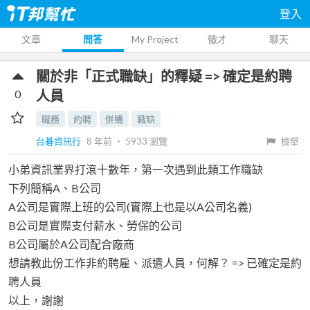
登入
文章
問答
My Project
徵才
聊天
關於非「正式職缺」的釋疑 => 確定是約聘
0
人員
職務
約聘
併購
職缺
台碁資訊行
8 年前
‧
5933
瀏覽
檢舉
小弟資訊業界打滾十數年，第一次遇到此類工作職缺
下列簡稱A、B公司
A公司是實際上班的公司(實際上也是以A公司名義)
B公司是實際支付薪水、勞保的公司
B公司屬於A公司配合廠商
想請教此份工作非約聘雇、派遣人員，何解？ => 已確定是約
聘人員
以上，謝謝