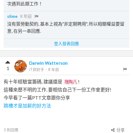
次遇到此類工作！
slime
8 年前
沒有簽勞動契約, 基本上視為"非定期聘用", 所以相關權益要留
意, 在另一串回應.
登入發表回應
Darwin Watterson
1
iT邦好手
．
8 年前
有十年經驗當籌碼, 建議還是
!
塊陶八
這種來歷不明的工作, 要相信自己下一份工作會更好!
今早看了一篇PTT文章跟你分享
跳槽才是加薪的好方法
3
則回應
分享