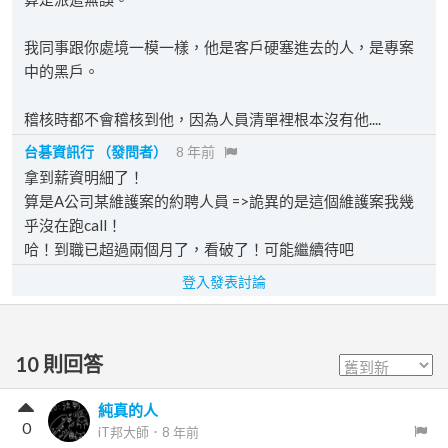
我同事跟你處境一模一樣，他是客戶硬塞進去的人，是專案
中的黑戶。
稽核時都不會稽核到他，因為人員清單裡根本沒有他....
台碁資訊行
（發問者）
8 年前
拿到薪資明細了！
算是A公司某維護案的約聘人員 =>詭異的是這個維護案我幾
乎沒在跑call！
哈！到職已超過兩個月了，看破了！可能繼續待吧
登入發表討論
10
則回答
純真的人
0
iT邦大師
．
8 年前