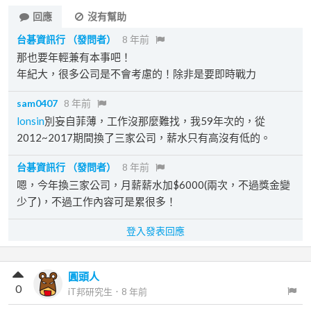
回應
沒有幫助
台碁資訊行
（發問者）
8 年前
那也要年輕兼有本事吧！
年紀大，很多公司是不會考慮的！除非是要即時戰力
sam0407
8 年前
lonsin
別妄自菲薄，工作沒那麼難找，我59年次的，從
2012~2017期間換了三家公司，薪水只有高沒有低的。
台碁資訊行
（發問者）
8 年前
嗯，今年換三家公司，月薪薪水加$6000(兩次，不過獎金變
少了)，不過工作內容可是累很多！
登入發表回應
圓頭人
0
iT邦研究生
．
8 年前