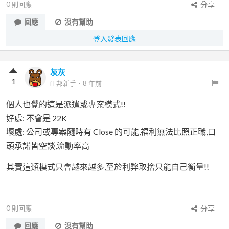
0
則回應
分享
回應
沒有幫助
登入發表回應
灰灰
1
iT邦新手
．
8 年前
個人也覺的這是派遣或專案模式!!
好處: 不會是 22K
壞處: 公司或專案隨時有 Close 的可能,福利無法比照正職,口
頭承諾皆空談,流動率高
其實這類模式只會越來越多,至於利弊取捨只能自己衡量!!
0
則回應
分享
回應
沒有幫助