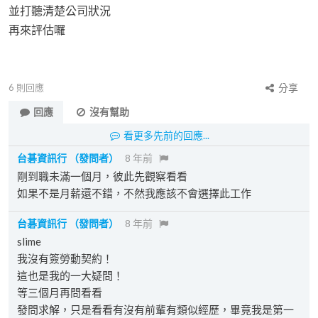
並打聽清楚公司狀況
再來評估囉
6
則回應
分享
回應
沒有幫助
看更多先前的回應...
台碁資訊行
（發問者）
8 年前
剛到職未滿一個月，彼此先觀察看看
如果不是月薪還不錯，不然我應該不會選擇此工作
台碁資訊行
（發問者）
8 年前
slime
我沒有簽勞動契約！
這也是我的一大疑問！
等三個月再問看看
發問求解，只是看看有沒有前輩有類似經歷，畢竟我是第一