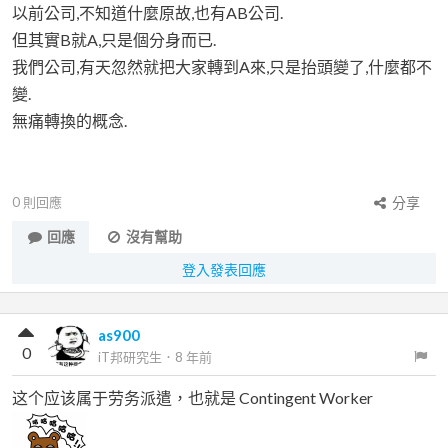
以前公司,不知道什麼原故,也有AB公司.
但其實B就A,只是個分身而已.
我們公司,有天忽然就把大家轉到A來,只是抬頭變了,什麼都不
變.
無痛轉換的概念.
0
則回應
分享
回應
沒有幫助
登入發表回應
as900
0
iT邦研究生
．
8 年前
这个应该属于劳务派遣，也就是 Contingent Worker