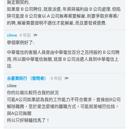
無定期契約,
如果是 B 公司聘任, 就是派遣, 年資與福利由 B 公司處理, 但陷
阱可能是 B 公司會以 A 公司無專案要解雇, 則要爭取非專案/
約聘, 解雇需要證明不適任才能解雇, 而且要發資遣費.
slime
8 年前
舉個案例好了:
中華電信的客服人員是由中華電信百分之百持股的 B 公司聘
用, 所以跟中華電信無關, 就是 B 公司派遣人員到中華電信上
班.
台碁資訊行
（發問者）
8 年前
slime
你的比喻比較符合我的狀況
可能A公司如果認為我的工作能力不符合需求，直接由B公司
解除職務，至於是怎麼樣的離職方式，可能就是喊巴拉掯，
與A公司無關
所以只好騎驢找馬了！