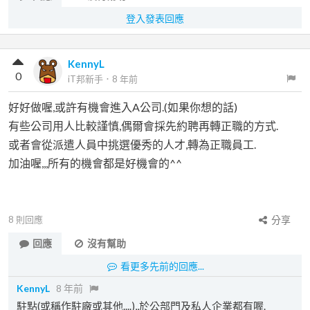
登入發表回應
KennyL
0
iT邦新手
．
8 年前
好好做喔,或許有機會進入A公司.(如果你想的話)
有些公司用人比較謹慎,偶爾會採先約聘再轉正職的方式.
或者會從派遣人員中挑選優秀的人才,轉為正職員工.
加油喔,,,所有的機會都是好機會的^^
8
則回應
分享
回應
沒有幫助
看更多先前的回應...
KennyL
8 年前
駐點(或稱作駐廠或其他....),,於公部門及私人企業都有喔.