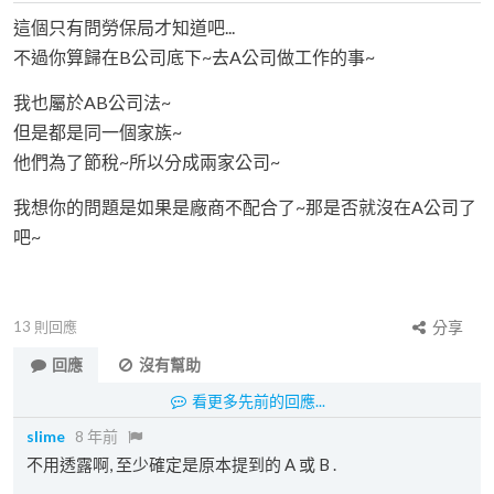
這個只有問勞保局才知道吧...
不過你算歸在B公司底下~去A公司做工作的事~
我也屬於AB公司法~
但是都是同一個家族~
他們為了節稅~所以分成兩家公司~
我想你的問題是如果是廠商不配合了~那是否就沒在A公司了
吧~
13
則回應
分享
回應
沒有幫助
看更多先前的回應...
slime
8 年前
不用透露啊, 至少確定是原本提到的 A 或 B .