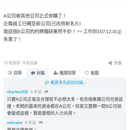
A公司被其他公司正式併購了！
正職員工已轉至新公司(已改用新名片)
我這個B公司的約聘職缺果然不妙！ => 工作到107.12.31止
失業了！
10
則回答
8
則討論
分享
回答
討論
邀請回答
追蹤
看更多先前的討論...
charles502
8 年前
只要A公司正當且合理就不必想太多，有些偽集團公司也是這
樣。老闆的募來的資金都在A公司，但是又要開一間B公司就
會變成這樣。算是變相的人力共用。
setsuna
8 年前
算是派遣無誤。