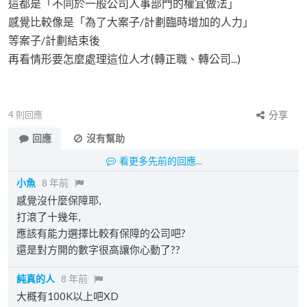
這都是「不同於一般公司人事部門的權宜做法」
感覺比較像是「為了大案子/計劃臨時增加的人力」
等案子/計劃結束後
再看情形要怎麼處理這位人才(轉正職、轉公司...)
4
則回應
分享
回應
沒有幫助
看更多先前的回應...
小魚
8 年前
感覺沒什麼保障耶,
打滾了十幾年,
應該有能力選擇比較有保障的公司吧?
還是對方開的數字很高讓你心動了??
純真的人
8 年前
大概有100K以上吧XD