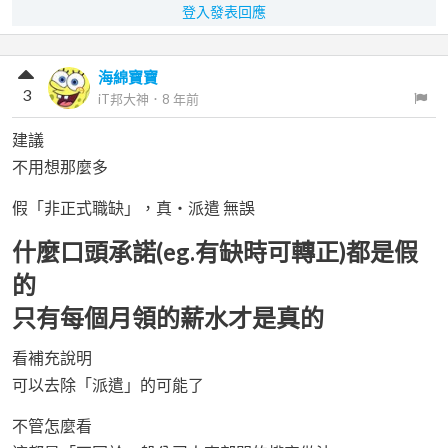
登入發表回應
海綿寶寶
3
iT邦大神
．
8 年前
建議
不用想那麼多
假「非正式職缺」，真・派遣 無誤
什麼口頭承諾(eg.有缺時可轉正)都是假
的
只有每個月領的薪水才是真的
看補充說明
可以去除「派遣」的可能了
不管怎麼看