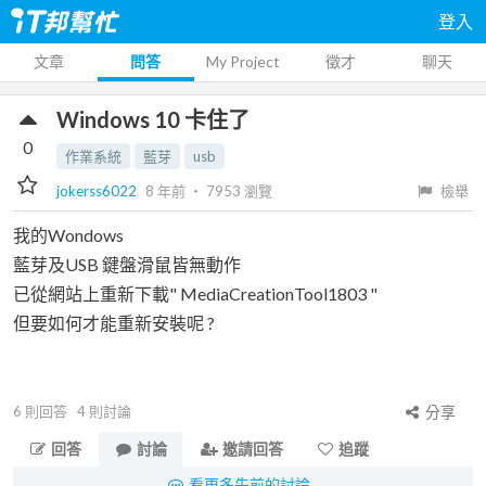
登入
文章
問答
My Project
徵才
聊天
Windows 10 卡住了
0
作業系統
藍芽
usb
jokerss6022
8 年前
‧
7953
瀏覽
檢舉
我的Wondows
藍芽及USB 鍵盤滑鼠皆無動作
已從網站上重新下載" MediaCreationTool1803 "
但要如何才能重新安裝呢 ?
6
則回答
4
則討論
分享
回答
討論
邀請回答
追蹤
看更多先前的討論...