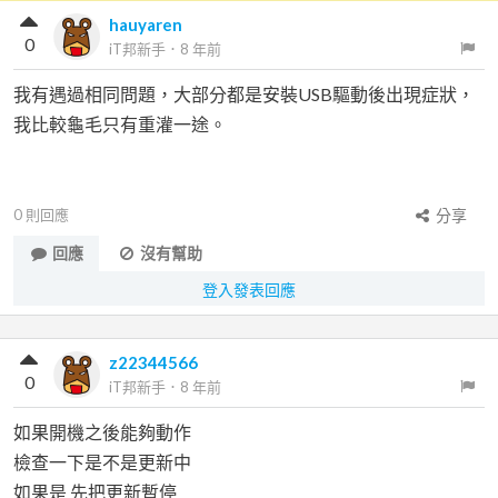
hauyaren
0
iT邦新手
．
8 年前
我有遇過相同問題，大部分都是安裝USB驅動後出現症狀，
我比較龜毛只有重灌一途。
0
則回應
分享
回應
沒有幫助
登入發表回應
z22344566
0
iT邦新手
．
8 年前
如果開機之後能夠動作
檢查一下是不是更新中
如果是 先把更新暫停