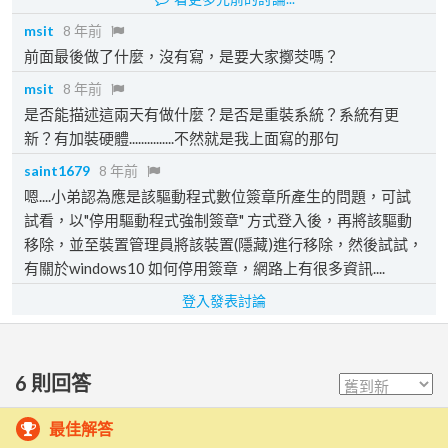
msit
8 年前
前面最後做了什麼，沒有寫，是要大家擲茭嗎？
msit
8 年前
是否能描述這兩天有做什麼？是否是重裝系統？系統有更
新？有加裝硬體...............不然就是我上面寫的那句
saint1679
8 年前
嗯....小弟認為應是該驅動程式數位簽章所產生的問題，可試
試看，以"停用驅動程式強制簽章" 方式登入後，再將該驅動
移除，並至裝置管理員將該裝置(隱藏)進行移除，然後試試，
有關於windows10 如何停用簽章，網路上有很多資訊....
登入發表討論
6
則回答
最佳解答