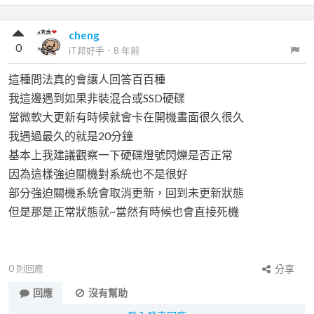
cheng
0
iT邦好手
．
8 年前
這種問法真的會讓人回答百百種
我這邊遇到如果非裝混合或SSD硬碟
當微軟大更新有時候就會卡在開機畫面很久很久
我遇過最久的就是20分鐘
基本上我建議觀察一下硬碟燈號閃爍是否正常
因為這樣強迫關機對系統也不是很好
部分強迫關機系統會取消更新，回到未更新狀態
但是那是正常狀態就~當然有時候也會直接死機
0
則回應
分享
回應
沒有幫助