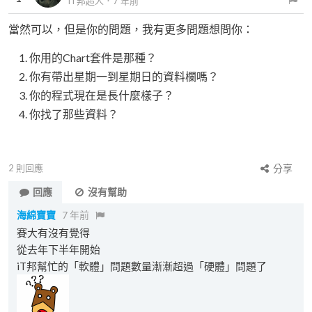
iT邦超人
．
7 年前
當然可以，但是你的問題，我有更多問題想問你：
你用的Chart套件是那種？
你有帶出星期一到星期日的資料欄嗎？
你的程式現在是長什麼樣子？
你找了那些資料？
2
則回應
分享
回應
沒有幫助
海綿寶寶
7 年前
賽大有沒有覺得
從去年下半年開始
iT邦幫忙的「軟體」問題數量漸漸超過「硬體」問題了