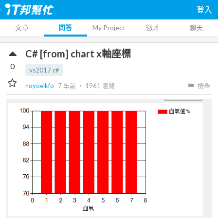
登入
文章
問答
My Project
徵才
聊天
C# [from] chart x軸座標
0
vs2017 c#
noyoelkfo
7 年前
‧
1961
瀏覽
檢舉