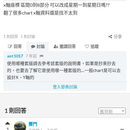
x軸座標 區間0到8部分 可以改成星期一到星期日嗎??
翻了很多chart x軸資料還是找不太到
1
則回答
1
則討論
分享
回答
討論
邀請回答
追蹤
ant1017
7 年前
使用哪種套版請去參考該套版的說明書，如果是抄來抄去
的，也要去了解它是使用哪一種套版的....一般chart是可以去
設計X、Y軸的
登入發表討論
1
則回答
賽門
1