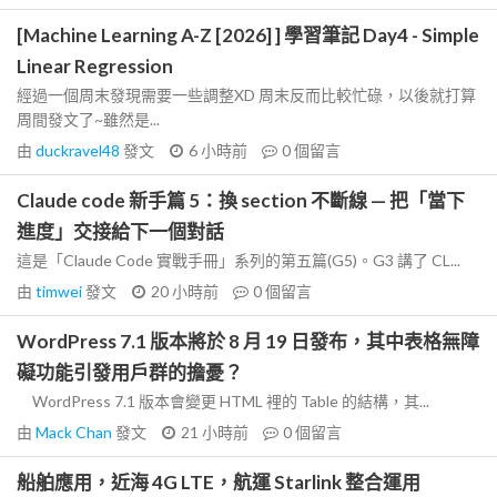
[Machine Learning A-Z [2026] ] 學習筆記 Day4 - Simple
Linear Regression
經過一個周末發現需要一些調整XD 周末反而比較忙碌，以後就打算
周間發文了~雖然是...
由
duckravel48
發文
6 小時前
0
個留言
Claude code 新手篇 5：換 section 不斷線 — 把「當下
進度」交接給下一個對話
這是「Claude Code 實戰手冊」系列的第五篇(G5)。G3 講了 CL...
由
timwei
發文
20 小時前
0
個留言
WordPress 7.1 版本將於 8 月 19 日發布，其中表格無障
礙功能引發用戶群的擔憂？
WordPress 7.1 版本會變更 HTML 裡的 Table 的結構，其...
由
Mack Chan
發文
21 小時前
0
個留言
船舶應用，近海 4G LTE，航運 Starlink 整合運用