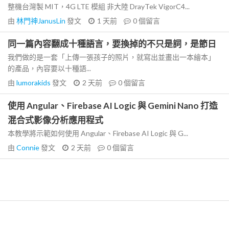
整機台灣製 MIT，4G LTE 模組 非大陸 DrayTek VigorC4...
由
林門神JanusLin
發文
1 天前
0
個留言
同一篇內容翻成十種語言，要換掉的不只是詞，是節日
我們做的是一套「上傳一張孩子的照片，就寫出並畫出一本繪本」
的產品，內容要以十種語...
由
lumorakids
發文
2 天前
0
個留言
使用 Angular、Firebase AI Logic 與 Gemini Nano 打造
混合式影像分析應用程式
本教學將示範如何使用 Angular、Firebase AI Logic 與 G...
由
Connie
發文
2 天前
0
個留言