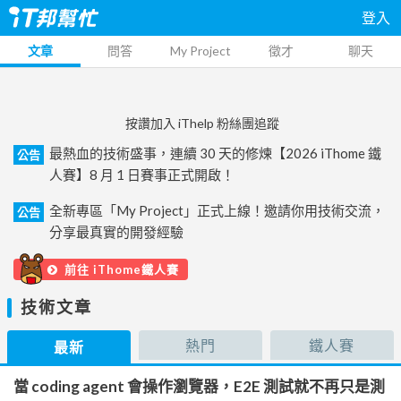
登入
文章
問答
My Project
徵才
聊天
按讚加入 iThelp 粉絲團追蹤
最熱血的技術盛事，連續 30 天的修煉【2026 iThome 鐵
公告
人賽】8 月 1 日賽事正式開啟！
全新專區「My Project」正式上線！邀請你用技術交流，
公告
分享最真實的開發經驗
前往 iThome鐵人賽
技術文章
熱門
鐵人賽
最新
當 coding agent 會操作瀏覽器，E2E 測試就不再只是測