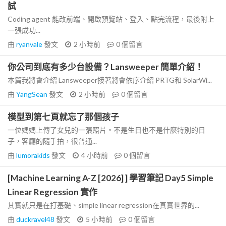
試
Coding agent 能改前端、開啟預覽站、登入、點完流程，最後附上
一張成功...
由
ryanvale
發文
2 小時前
0
個留言
你公司到底有多少台設備？Lansweeper 簡單介紹！
本篇我將會介紹 Lansweeper接著將會依序介紹 PRTG和 SolarWi...
由
YangSean
發文
2 小時前
0
個留言
模型到第七頁就忘了那個孩子
一位媽媽上傳了女兒的一張照片。不是生日也不是什麼特別的日
子，客廳的隨手拍，很普通...
由
lumorakids
發文
4 小時前
0
個留言
[Machine Learning A-Z [2026] ] 學習筆記 Day5 Simple
Linear Regression 實作
其實就只是在打基礎、simple linear regression在真實世界的...
由
duckravel48
發文
5 小時前
0
個留言