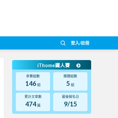
登入/註冊
iThome鐵人賽
參賽組數
團體組數
146
5
組
組
累計文章數
最後報名日
474
9/15
篇