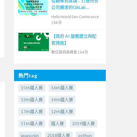
從觀察到實踐：打造符合
公司需求的GitLab
DevOps流水線
Hello World Dev Conference
|
38 分
【政府 AI 服務建立與配
套措施】
數位政府高峰會
|
34 分
熱門tag
15th鐵人賽
16th鐵人賽
13th鐵人賽
14th鐵人賽
17th鐵人賽
12th鐵人賽
11th鐵人賽
鐵人賽
2019鐵人賽
javascript
2018鐵人賽
python