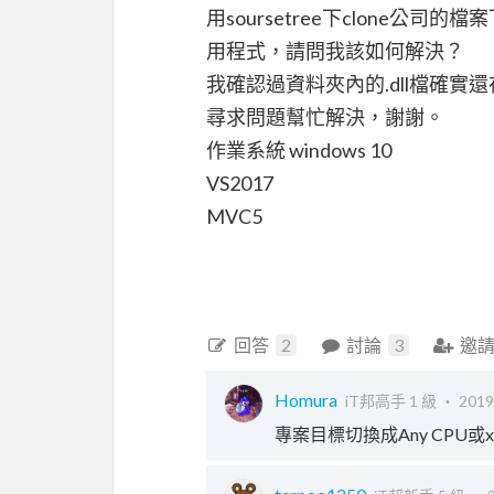
用soursetree下clone公司的
用程式，請問我該如何解決？
我確認過資料夾內的.dll檔確實還
尋求問題幫忙解決，謝謝。
作業系統 windows 10
VS2017
MVC5
回答
2
討論
3
邀
Homura
iT邦高手 1 級 ‧
2019
專案目標切換成Any CPU或