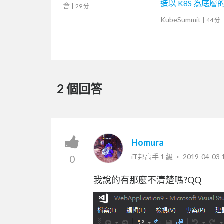
造以 K8S 為底層的 
會
|
29 分
統）
KubeSummit
|
44 分
2 個回答
Homura
iT邦高手 1 級 ‧
2019-04-03 
0
我說的有那麼不清楚嗎?QQ