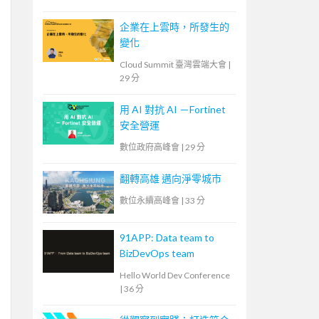
企業在上雲時，所發生的
變化
Cloud Summit 臺灣雲端大會
|
29 分
用 AI 對抗 AI －Fortinet
安全營運
數位政府高峰會
|
29 分
翻轉高雄 邁向淨零城市
數位永續高峰會
|
33 分
91APP: Data team to
BizDevOps team
Hello World Dev Conference
|
36 分