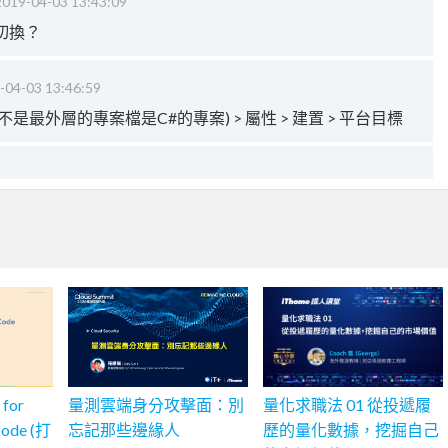
2019-04-03 13:43:09
切換？
-04-03 13:46:59
不是最外層的專案檔是C#的專案) > 屬性 > 建置 > 平台目標
 for
量測雲端身分攻擊面：別
量化求職法 01 從投遞履
 Code (打
忘記那些邊緣人
歷的量化數據，挖掘自己