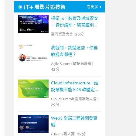
看影片追技術
看更多
捍衛 IoT 裝置及場域資安
— 身份識別、裝置鑑別、
災害還原
臺灣資安大會
|
28 分
我就問，跳過這些，你要
敏捷去哪裡？
Agile Summit 敏捷高峰會
|
42 分
Cloud Infrastructure - 誰
說單機不能 SDS 軟體定義
儲存
Cloud Summit 臺灣雲端大會
|
29 分
Web3 全端工程師開發實
戰
iThome鐵人賽
|
39 分