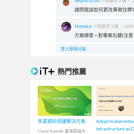
terpoo1250
iT邦新手 5 級 ‧
請問我該如何更改專案住標
Homura
iT邦高手 1 級 ‧
2019
方案總管 > 對專案右鍵(注意
登入發表討論
熱門推薦
多雲資料保護解決方案
Adopt Kubernetes
Infrastructure as
Cloud Summit 臺灣雲端大