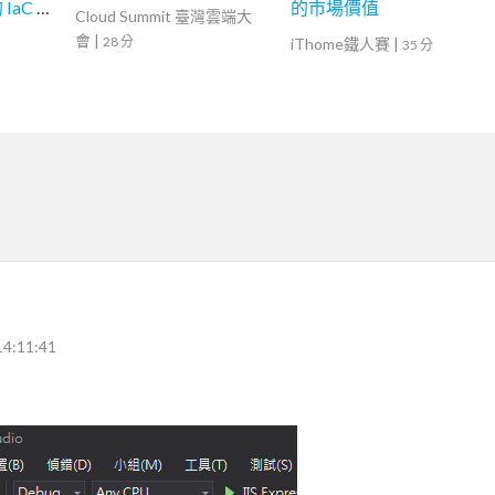
IaC 系
的市場價值
Cloud Summit 臺灣雲端大
會
|
28 分
iThome鐵人賽
|
35 分
14:11:41