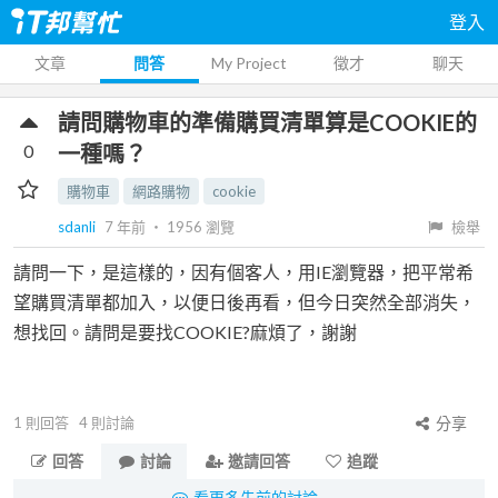
登入
文章
問答
My Project
徵才
聊天
請問購物車的準備購買清單算是COOKIE的
0
一種嗎？
購物車
網路購物
cookie
sdanli
7 年前
‧
1956
瀏覽
檢舉
請問一下，是這樣的，因有個客人，用IE瀏覽器，把平常希
望購買清單都加入，以便日後再看，但今日突然全部消失，
想找回。請問是要找COOKIE?麻煩了，謝謝
1
則回答
4
則討論
分享
回答
討論
邀請回答
追蹤
看更多先前的討論...