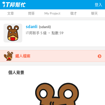
登入
文章
問答
My Project
徵才
聊天
sdanli
(
sdanli
)
iT邦新手
5
級 ‧ 點數
59
鐵人檔案
個人背景