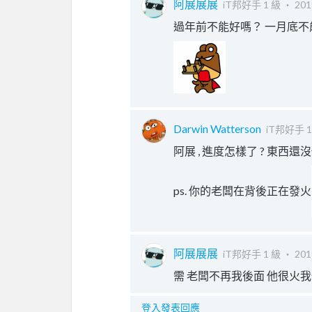
阿展展展
iT邦好手 1 級 ‧
201
過年前不能好嗎？ 一月底不
Darwin Watterson
iT邦好手 1
阿展 , 進度怎樣了 ? 東西
ps. 你的老闆在背後正在發火
阿展展展
iT邦好手 1 級 ‧
201
需 老闆不再我後面 他很火
登入發表回應