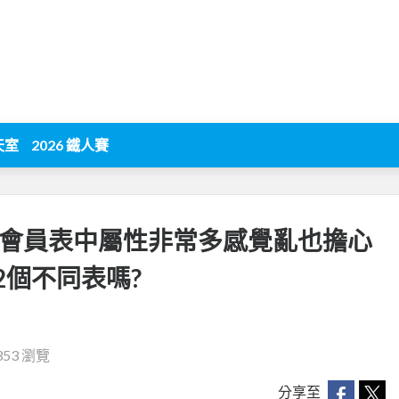
天室
2026 鐵人賽
：會員表中屬性非常多感覺亂也擔心
2個不同表嗎?
353 瀏覽
分享至