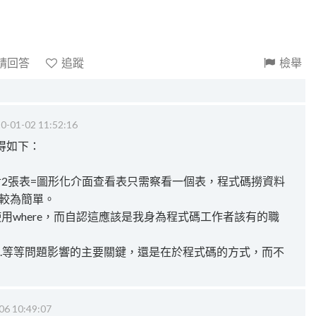
請回答
追蹤
檢舉
0-01-02 11:52:16
得如下：
對2張表=圖形化介面查看表只需察看一個表，程式碼撈資料
的確較為簡單。
準使用where，而自認這應該是我身為程式碼工作者該有的職
...等等問題影響的主要關鍵，還是在於程式碼的方式，而不
06 10:49:07