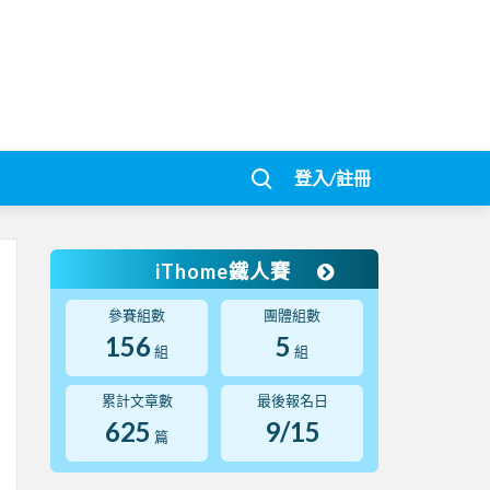
登入/註冊
iThome鐵人賽
參賽組數
團體組數
156
5
組
組
累計文章數
最後報名日
625
9/15
篇