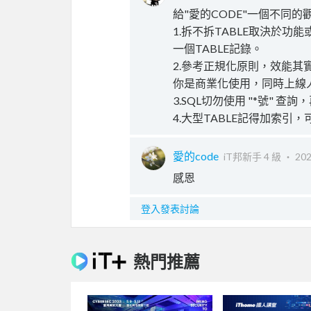
給"愛的CODE"一個不同的
1.拆不拆TABLE取決於功
一個TABLE記錄。
2.參考正規化原則，效能其
你是商業化使用，同時上線
3.SQL切勿使用 "*號" 
4.大型TABLE記得加索引
愛的code
iT邦新手 4 級 ‧
202
感恩
登入發表討論
熱門推薦