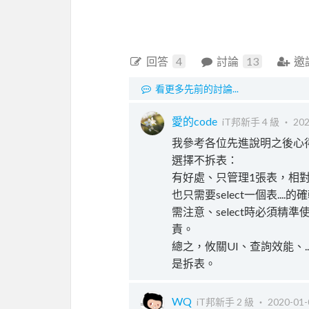
回答
4
討論
13
邀
看更多先前的討論...
愛的code
iT邦新手 4 級 ‧
202
我參考各位先進說明之後心
選擇不拆表：
有好處、只管理1張表，相
也只需要select一個表....
需注意、select時必須精
責。
總之，攸關UI、查詢效能、
是拆表。
WQ
iT邦新手 2 級 ‧
2020-01-