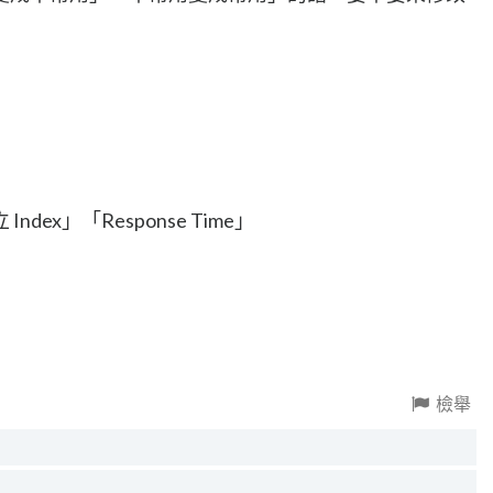
？
dex」「Response Time」
檢舉