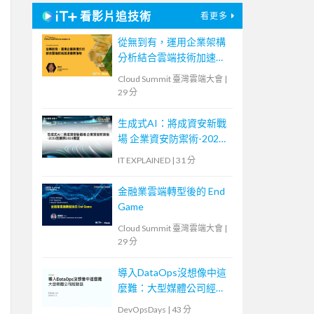
看影片追技術
看更多
從無到有，運用企業架構
分析結合雲端技術加速業
務落地
Cloud Summit 臺灣雲端大會
|
29 分
生成式AI：將成資安新戰
場 企業資安防禦術-2023
回顧與2024展望
IT EXPLAINED
|
31 分
金融業雲端轉型後的 End
Game
Cloud Summit 臺灣雲端大會
|
29 分
導入DataOps沒想像中這
麼難：大型媒體公司經驗
談
DevOpsDays
|
43 分