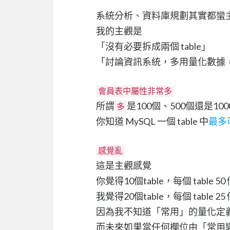
系統分析、資料庫規劃其實都蠻
我的主觀是
「沒有必要拆成兩個 table」
「討論資訊系統，多用量化數據
會員表中屬性非常多
所謂
是100個、500個還是100
多
你知道 MySQL 一個 table 中
最多
感覺亂
這是主觀感覺
你覺得10個table，每個 table 
我覺得20個table，每個 table
因為我不知道「常用」的量化定
而未來如果當任何欄位由「常用