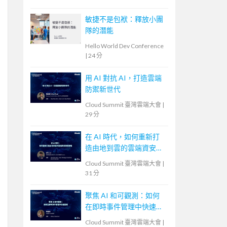
敏捷不是包袱：釋放小團
隊的潛能
Hello World Dev Conference
|
24 分
用 AI 對抗 AI，打造雲端
防禦新世代
Cloud Summit 臺灣雲端大會
|
29 分
在 AI 時代，如何重新打
造由地到雲的雲端資安管
理策略
Cloud Summit 臺灣雲端大會
|
31 分
聚焦 AI 和可觀測：如何
在即時事件管理中快速回
應
Cloud Summit 臺灣雲端大會
|