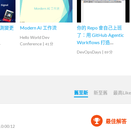
新檢測變更
Modern AI 工作流
你的 Repo 會自己上班
了：用 GitHub Agentic
Hello World Dev
Workflows 打造
Conference
|
41 分
分
Continuous AI
DevOpsDays
|
89 分
舊至新
新至舊
最高Lik
最佳解答
10:00:12