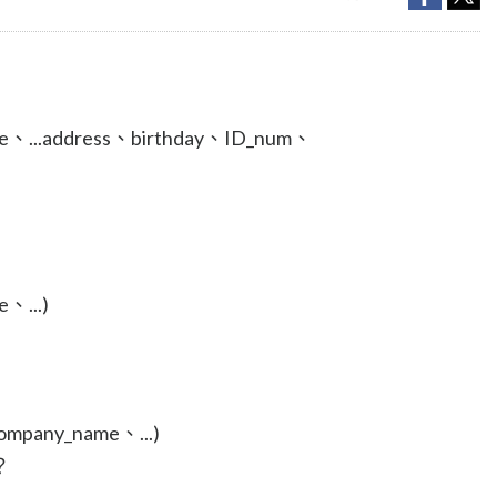
、...address、birthday、ID_num、
、...)
mpany_name、...)
？