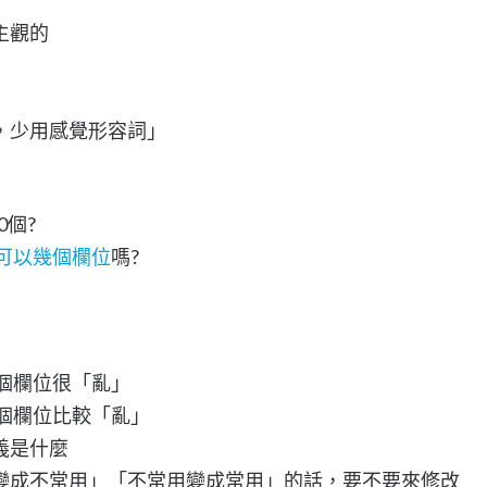
主觀的
，少用感覺形容詞」
0個?
可以幾個欄位
嗎?
50 個欄位很「亂」
 25 個欄位比較「亂」
義是什麼
變成不常用」「不常用變成常用」的話，要不要來修改