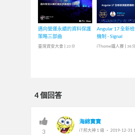
邁向營運永續的資料保護
Angular 17 全
策略三部曲
機制 - Signal
臺灣資安大會
|
iThome鐵人賽
|
23 分
38 
4 個回答
海綿寶寶
iT邦大神 1 級 ‧
2019-12-31 
3