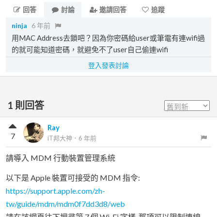
回答
討論
邀請回答
追蹤
ninja
6 年前
用MAC Address去鎖吧？因為你密碼給user或筆電有連wifi過
的就可能知道密碼，就避免不了user自己偷連wifi
登入發表討論
1
則回答
Ray
7
iT邦大神
．
6 年前
請導入 MDM 行動裝置管理系統
以下是 Apple 裝置可接受的 MDM 指令:
https://support.apple.com/zh-
tw/guide/mdm/mdm0f7dd3d8/web
請在該網頁往下搜尋第 7 個 Wi-Fi 字樣, 那項可以限制連線...