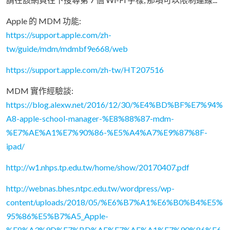
Apple 的 MDM 功能:
https://support.apple.com/zh-
tw/guide/mdm/mdmbf9e668/web
https://support.apple.com/zh-tw/HT207516
MDM 實作經驗談:
https://blog.alexw.net/2016/12/30/%E4%BD%BF%E7%94%
A8-apple-school-manager-%E8%88%87-mdm-
%E7%AE%A1%E7%90%86-%E5%A4%A7%E9%87%8F-
ipad/
http://w1.nhps.tp.edu.tw/home/show/20170407.pdf
http://webnas.bhes.ntpc.edu.tw/wordpress/wp-
content/uploads/2018/05/%E6%B7%A1%E6%B0%B4%E5%
95%86%E5%B7%A5_Apple-
%E8%A3%9D%E7%BD%AE%E7%AE%A1%E7%90%86%E6