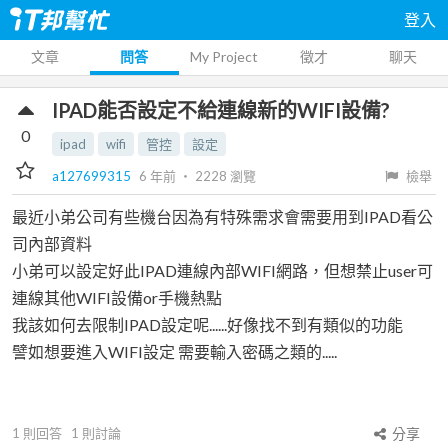
登入
文章
問答
My Project
徵才
聊天
IPAD能否設定不給連線新的WIFI設備?
0
ipad
wifi
管控
設定
a127699315
6 年前
‧
2228
瀏覽
檢舉
最近小弟公司有些機台因為有特殊需求會需要用到IPAD看公
司內部資料
小弟可以設定好此IPAD連線內部WIFI網路，但想禁止user可
連線其他WIFI設備or手機熱點
我該如何去限制IPAD設定呢......好像找不到有類似的功能
譬如想要進入WIFI設定 需要輸入密碼之類的.....
1
則回答
1
則討論
分享