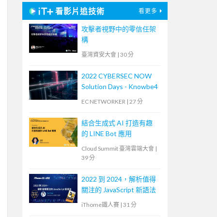
看影片追技術
看更多
攻擊者視野中的零信任架
構
臺灣資安大會
|
30 分
2022 CYBERSEC NOW
Solution Days - Knowbe4
EC NETWORKER
|
27 分
結合生成式 AI 打造有趣
的 LINE Bot 應用
Cloud Summit 臺灣雲端大會
|
39 分
2022 到 2024，解析值得
關注的 JavaScript 新語法
iThome鐵人賽
|
31 分