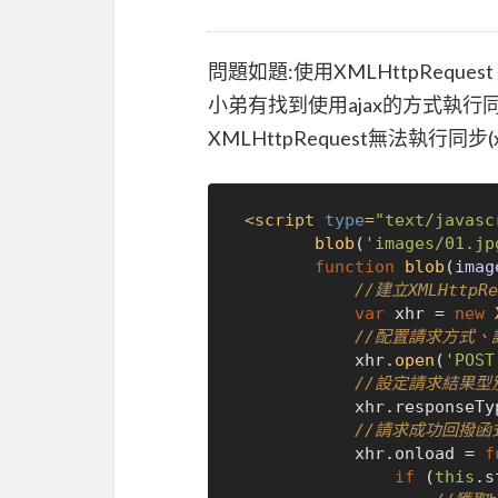
問題如題:使用XMLHttpReque
小弟有找到使用ajax的方式執
XMLHttpRequest無法執行同步(xhr.op
<
script
type
=
"text/javasc
blob
(
'images/01.jp
function
blob
(
imag
//建立XMLHttpR
var
 xhr = 
new
//配置請求方式、
			xhr.
open
(
'POST
//設定請求結果型別
			xhr.
responseTy
//請求成功回撥函
			xhr.
onload
 = 
f
if
 (
this
.
s