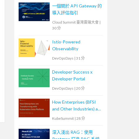
一個關於 API Gateway 的
導入評估指引
Cloud Summit 臺灣雲端大會
|
30 分
Istio-Powered
Observability
DevOpsDays
|
31 分
Developer Success x
Developer Portal
DevOpsDays
|
20 分
How Enterprises (BFSI
and Other Industries) are
Transforming with
KubeSummit
|
28 分
Kubernetes Data
Platforms
深入淺出 RAG：使用
Postgres 打造 RAG 系統