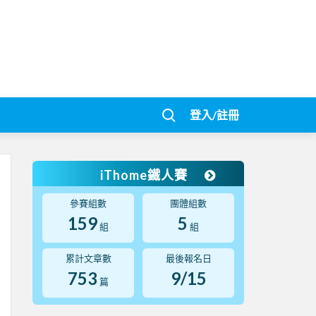
登入/註冊
iThome鐵人賽
參賽組數
團體組數
159
5
組
組
累計文章數
最後報名日
753
9/15
篇