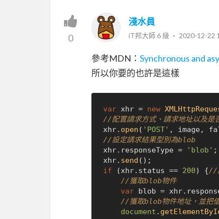
淺水員
iT邦大師 6 級 ‧
2020-12-22 
0
參考MDN：
Synchronous and as
所以你要的也許是這樣
var
 xhr = 
new
XMLHttpReque
//配置請求方式、請求地址以及是
xhr.
open
(
'POST'
, image, 
fa
//設定請求結果型別為blob
xhr.
responseType
 = 
'blob'
;

xhr.
send
if
 (xhr.
status
 == 
200
) {
/
//獲取blob物件
var
 blob = xhr.
respons
//獲取blob物件地址，並把
document
.
getElementByI