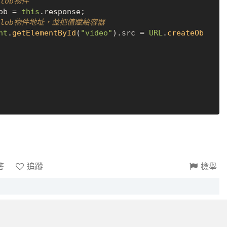
lob物件
ob = 
this
.
response
;

blob物件地址，並把值賦給容器
nt
.
getElementById
(
"video"
).
src
 = 
URL
.
createOb
答
追蹤
檢舉