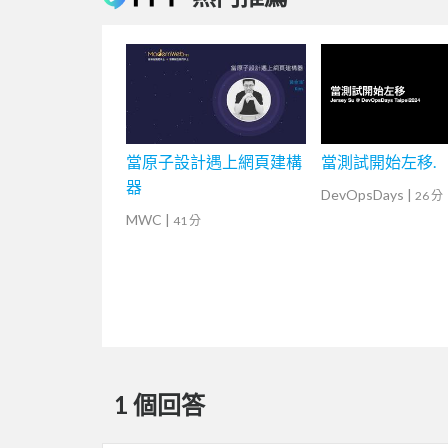
當原子設計遇上網頁建構
當測試開始左移.
器
DevOpsDays
|
26 分
MWC
|
41 分
1 個回答