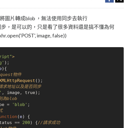
st 將圖片轉成blob ，無法使用同步去執行
行同步，是可以的，只是看了很多資料還是搞不懂為何
en('POST', image, false))
ript"
>
g'
);

e
){

equest物件
XMLHttpRequest
();

請求地址以及是否同步
'
, image, 
true
);

為blob
pe
 = 
'blob'
;

式
unction
(
e
) {

tatus
 == 
200
) {
//請求成功