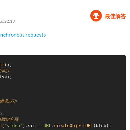
最佳解答
16:22:18
ynchronous requests
st
否同步
lse
/請求成功
e
;

值賦給容器
d
(
"video"
).
src
 = 
URL
.
createObjectURL
(blob);
