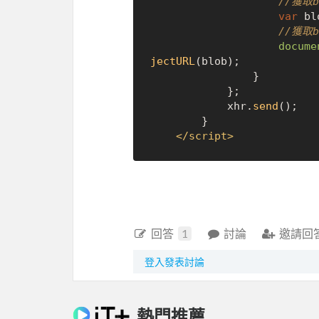
//獲取b
var
 bl
//獲取
docume
jectURL
(blob);

				}

			};

			xhr.
send
();

		}

</
script
>
回答
1
討論
邀請回
登入發表討論
熱門推薦