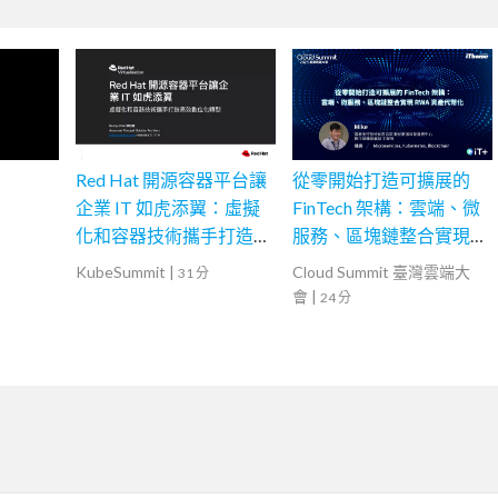
Red Hat 開源容器平台讓
從零開始打造可擴展的
企業 IT 如虎添翼：虛擬
FinTech 架構：雲端、微
化和容器技術攜手打造高
服務、區塊鏈整合實現
效數位化轉型
RWA 資產代幣化
KubeSummit
|
Cloud Summit 臺灣雲端大
31 分
會
|
24 分