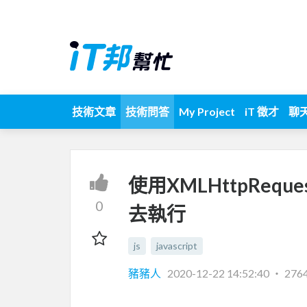
技術文章
技術問答
My Project
iT 徵才
聊
使用XMLHttpRequ
0
去執行
js
javascript
豬豬人
2020-12-22 14:52:40
‧
276