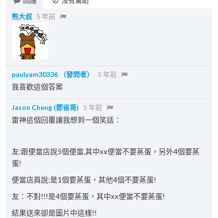
回應
沒有幫助
熊大叔
5 年前
paulyam30336
（發問者）
5 年前
我喜歡這個答案
Jason Cheng (節省哥)
5 年前
雷神這個回覆讓我想到一個笑話：
友:跟便當店說5個便當,其中xx便當不要蒸蛋，另外4個要蒸
蛋!
便當店員說:是1個要蒸蛋，其他4個不要蒸蛋!
友：不對!!!是4個要蒸蛋，其中xx便當不要蒸蛋!
結果送來卻是圖片中這樣!!