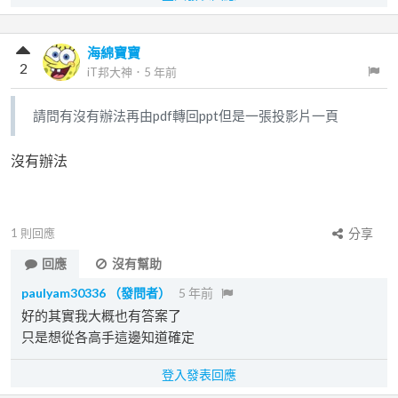
海綿寶寶
2
iT邦大神
．
5 年前
請問有沒有辦法再由pdf轉回ppt但是一張投影片一頁
沒有辦法
1
則回應
分享
回應
沒有幫助
paulyam30336
（發問者）
5 年前
好的其實我大概也有答案了
只是想從各高手這邊知道確定
登入發表回應