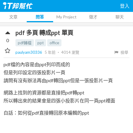
登入
文章
問答
My Project
徵才
聊天
pdf 多頁 轉成ppt 單頁
0
pdf轉檔
ppt
office
paulyam30336
5 年前
‧
4014
瀏覽
檢舉
pdf檔的內容是由ppt列印而成的
但是列印設定四張投影片一頁
請問有沒有辦法再由pdf轉回ppt但是一張投影片一頁
網路上找到的資源都是直接把pdf轉ppt
所以轉出來的結果會是四張小投影片在同一頁ppt裡面
白話：如何從pdf直接轉回原本編輯的ppt