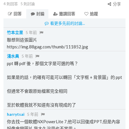
4
則回答
5
則討論
分享
回答
討論
邀請回答
追蹤
看更多先前的討論...
竹本立里
5 年前
聯想到這張圖片
https://img.88gag.com/thumb/111852.jpg
淺水員
5 年前
ppt 轉 pdf 後，那個文字是可選的嗎？
如果是的話，的確有可能可以轉回「文字框 + 背景圖」的 ppt
但通常不會跟原始檔案完全相同
至於軟體我就不知道有沒有現成的了
harrytsai
5 年前
你去找一個軟體NXPowerLite 7,他可以回復成PPT,但是內容
好像會變圖片,我太久沒用也不常用。