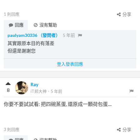
1
則回應
分享
回應
沒有幫助
paulyam30336
（發問者）
5 年前
其實跟原本目的有落差
但還是謝謝您
登入發表回應
Ray
8
iT邦大神
．
5 年前
你要不要試試看: 把四碗蒸蛋, 還原成一顆荷包蛋....
3
則回應
分享