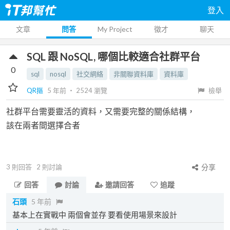
登入
文章
問答
My Project
徵才
聊天
SQL 跟 NoSQL, 哪個比較適合社群平台
0
sql
nosql
社交網絡
非關聯資料庫
資料庫
QR摳
5 年前
‧
2524
瀏覽
檢舉
社群平台需要靈活的資料，又需要完整的關係結構，
該在兩者間選擇合者
3
則回答
2
則討論
分享
回答
討論
邀請回答
追蹤
石頭
5 年前
基本上在實戰中 兩個會並存 要看使用場景來設計