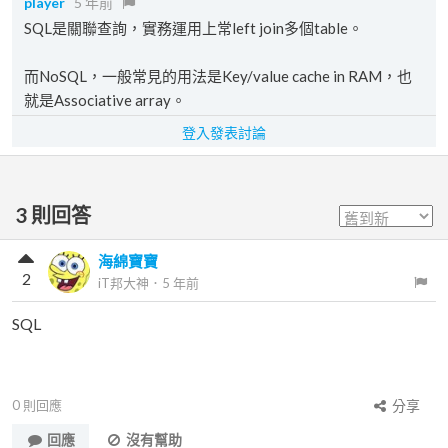
player
5 年前
SQL是關聯查詢，實務運用上常left join多個table。
而NoSQL，一般常見的用法是Key/value cache in RAM，也
就是Associative array。
登入發表討論
3
則回答
海綿寶寶
2
iT邦大神
．
5 年前
SQL
0
則回應
分享
回應
沒有幫助