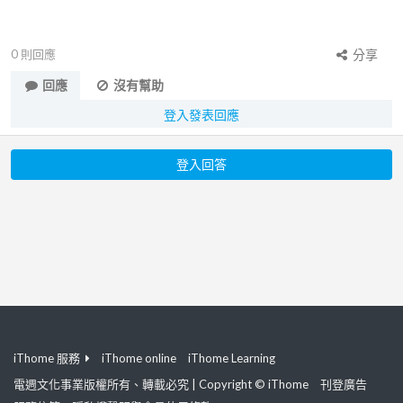
0
則回應
分享
回應
沒有幫助
登入發表回應
登入回答
iThome 服務
iThome online
iThome Learning
電週文化事業版權所有、轉載必究 | Copyright © iThome
刊登廣告