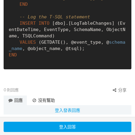
END
-- Log the T-SQL statement
INSERT
INTO
 [dbo].[LogTableChanges] (Ev
entDateTime, EventType, SchemaName, ObjectN
ame, TSQLCommand)

VALUES
 (GETDATE(), @event_type, @
schema
_name
END
0
則回應
分享
回應
沒有幫助
登入發表回應
登入回答