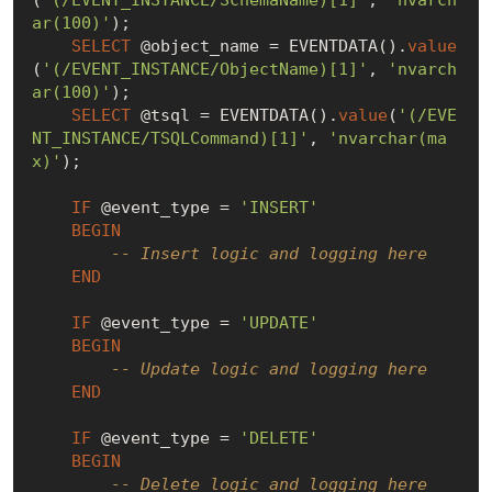
ar(100)'
);

SELECT
 @object_name = EVENTDATA().
value
(
'(/EVENT_INSTANCE/ObjectName)[1]'
, 
'nvarch
ar(100)'
);

SELECT
 @tsql = EVENTDATA().
value
(
'(/EVE
NT_INSTANCE/TSQLCommand)[1]'
, 
'nvarchar(ma
x)'
);

IF
 @event_type = 
'INSERT'
BEGIN
-- Insert logic and logging here
END
IF
 @event_type = 
'UPDATE'
BEGIN
-- Update logic and logging here
END
IF
 @event_type = 
'DELETE'
BEGIN
-- Delete logic and logging here