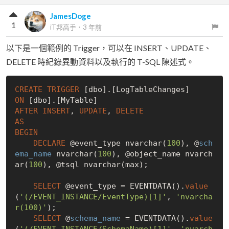
JamesDoge
1
iT邦高手
．
3 年前
以下是一個範例的 Trigger，可以在 INSERT、UPDATE、
DELETE 時紀錄異動資料以及執行的 T-SQL 陳述式。
CREATE
TRIGGER
ON
AFTER
INSERT
, 
UPDATE
, 
DELETE
AS
BEGIN
DECLARE
 @event_type nvarchar(
100
), @
sch
ema_name
 nvarchar(
100
), @object_name nvarch
ar(
100
), @tsql nvarchar(max);

SELECT
 @event_type = EVENTDATA().
value
(
'(/EVENT_INSTANCE/EventType)[1]'
, 
'nvarcha
r(100)'
);

SELECT
 @
schema_name
 = EVENTDATA().
value
(
'(/EVENT_INSTANCE/SchemaName)[1]'
, 
'nvarch