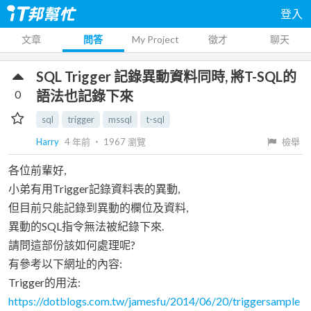
登入
文章
問答
My Project
徵才
聊天
SQL Trigger 記錄異動資料同時, 將T-SQL的
0
語法也記錄下來
sql
trigger
mssql
t-sql
Harry
4 年前
‧
1967
瀏覽
檢舉
各位前輩好,
小弟有用Trigger記錄資料表的異動,
但目前只能記錄到異動的欄位及資料,
異動的SQL指令無法被紀錄下來.
請問這部份該如何處理呢?
有參考以下網址的內容:
Trigger的用法:
https://dotblogs.com.tw/jamesfu/2014/06/20/triggersample