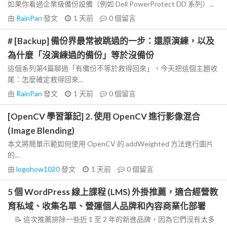
如果你看過企業級備份設備（例如 Dell PowerProtect DD 系列）...
由
RainPan
發文
1 天前
0
個留言
# [Backup] 備份界最常被跳過的一步：還原演練，以及
為什麼「沒演練過的備份」等於沒備份
這個系列第4篇聊過「有備份不等於救得回來」，今天把這個主題收
尾：怎麼確定救得回來...
由
RainPan
發文
1 天前
0
個留言
[OpenCV 學習筆記] 2. 使用 OpenCV 進行影像混合
(Image Blending)
本文將簡單示範如何使用 OpenCV 的 addWeighted 方法進行圖片
的...
由
logohow1020
發文
1 天前
0
個留言
5 個 WordPress 線上課程 (LMS) 外掛推薦，適合經營教
育私域、收集名單、營運個人品牌和內容商業化部署
📝 這次推薦排除一些近 1 至 2 年的新進品牌，因為它們沒有太多