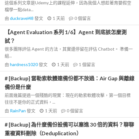
這個系列文章是Udemy上的課程延伸，因為我個人想趁著育嬰假空
檔學一點data...
由
duckravel48
發文
1 天前
0
個留言
【Agent Evaluation 系列 1/6】Agent 到底該怎麼測
試？
很多團隊評估 Agent 的方法，其實還停留在評估 Chatbot。 準備一
組...
由
hardness1020
發文
1 天前
1
個留言
# [Backup] 當勒索軟體連備份都不放過：Air Gap 與離線
備份是什麼
前面幾篇提過一個殘酷的現實：現在的勒索軟體攻擊，第一個目標
往往不是你的正式資料，...
由
RainPan
發文
1 天前
0
個留言
# [Backup] 為什麼備份設備可以塞進 30 倍的資料？聊聊
重複資料刪除（Deduplication）