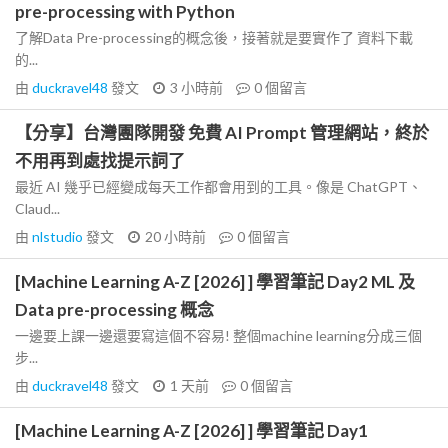
pre-processing with Python
了解Data Pre-processing的概念後，接著就是要實作了 資料下載
的...
由
duckravel48
發文
3 小時前
0
個留言
【分享】台灣團隊開發 免費 AI Prompt 管理網站，終於
不用再到處找提示詞了
最近 AI 幾乎已經變成每天工作都會用到的工具。像是 ChatGPT、
Claud...
由
nlstudio
發文
20 小時前
0
個留言
[Machine Learning A-Z [2026] ] 學習筆記 Day2 ML 及
Data pre-processing 概念
一邊要上課一邊還要寫這個不容易! 整個machine learning分成三個
步...
由
duckravel48
發文
1 天前
0
個留言
[Machine Learning A-Z [2026] ] 學習筆記 Day1