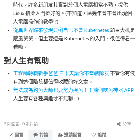
時代。許多新朋友其實對於個人電腦相當不熟，提供
Linux 指令入門挺好的。(不知道，過幾年會不會出現個
人電腦操作的教學!?)
從異世界歸來發現只剩自己不會 Kubernetes
題目大概是
跟風舅舅，但主要還是 Kubernetes 的入門，很值得看一
看呦。
對人生有幫助
工程師轉職新手爸爸 三十天讓你不當豬隊友
不管你有沒
有到這個階段都值得收藏的好文章。
無法成為釣魚大師也要努力摸魚！！辣個吃魚神器 APP
人生要有各種興趣才不無聊 :D
2
則回答
0
則討論
分享
回答
討論
邀請回答
追蹤