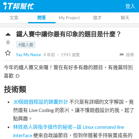
登入
文章
問答
My Project
徵才
聊天
鐵人賽中讓你最有印象的題目是什麼？
0
#鐵人賽
Say My Name
4 年前
‧
1945
瀏覽
檢舉
今年的鐵人賽又來囉！實在有好多有趣的題目，有幾篇特別
喜歡 :D
技術類
30個遊戲程設的錦囊妙計
不只是有詳細的文字解說，竟
然還有 Live Coding 的影片。讓不懂遊戲設計的我，起了
點興趣。
林姓商人與指令操作的秘密—談 Linux command line
interface
梗來自政論節目，但到伴隨著手持裝置成長的