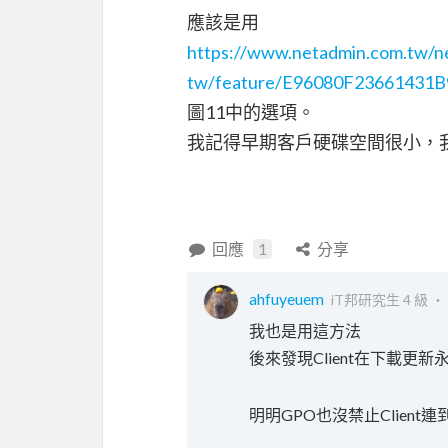
應該是用
https://www.netadmin.com.tw/n
tw/feature/E96080F23661431
圖11中的選項。
我記得早期客戶硬碟空間很小，
回應
1
分享
ahfuyeuem
iT邦研究生 4 級 ‧
我也是用這方法
後來發現Client在下載更新
明明GPO也沒禁止Client連