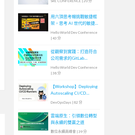
SRE CONFERENCE
|
20 分
用六頂思考帽挑戰敏捷框
架，思考 AI 世代的敏捷
未來
Hello World Dev Conference
|
43 分
從觀察到實踐：打造符合
公司需求的GitLab
DevOps流水線
Hello World Dev Conference
|
38 分
【Workshop】Deploying
Autoscaling CI/CD
Runners
DevOpsDays
|
82 分
雲端原生：引領數位轉型
與永續的雙贏之道
數位永續高峰會
|
39 分