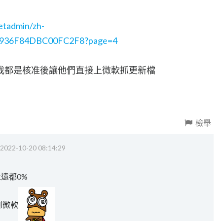
etadmin/zh-
B936F84DBC00FC2F8?page=4
我都是核准後讓他們直接上微軟抓更新檔
檢舉
2022-10-20 08:14:29
永遠都0%
到微軟