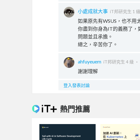
小處成就大事
iT邦研究生 1 
如果原先有WSUS，也不用
你盡到你身為IT的義務了
問題並且承擔。
總之，辛苦你了。
ahfuyeuem
iT邦研究生 4 級 ‧
謝謝理解
登入發表討論
熱門推薦