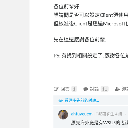
各位前輩好
想請問是否可以設定Client須使用
但核准後Client是透過Microso
先在這邊感謝各位前輩.
PS: 有找到相關設定了, 感謝各位
回答
1
討論
11
邀
看更多先前的討論...
ahfuyeuem
iT邦研究生 4 級 ‧
原先海外廠是有WSUS的, 近