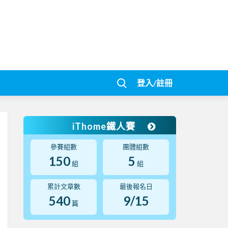
登入/註冊
iThome鐵人賽
參賽組數
團體組數
150
5
組
組
累計文章數
最後報名日
540
9/15
篇