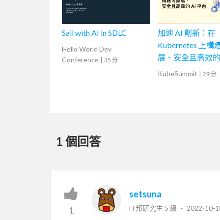
Sail with AI in SDLC
加速 AI 創新：在
Kubernetes 上
Hello World Dev
展、安全且高效的 
Conference
|
35 分
台
KubeSummit
|
29 分
1 個回答
setsuna
iT邦研究生 5 級 ‧
2022-10-1
1