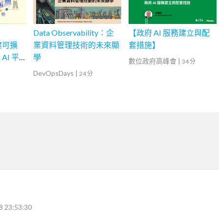
Data Observability：企
【政府 AI 服務建立與配
構建可擴
業資料管理技術的未來顯
套措施】
AI 平
學
數位政府高峰會
|
34 分
DevOpsDays
|
24 分
8 23:53:30