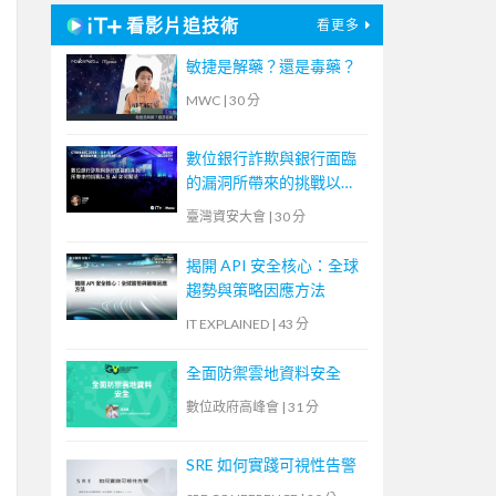
看影片追技術
看更多
敏捷是解藥？還是毒藥？
MWC
|
30 分
數位銀行詐欺與銀行面臨
的漏洞所帶來的挑戰以及
AI 如何幫助
臺灣資安大會
|
30 分
揭開 API 安全核心：全球
趨勢與策略因應方法
IT EXPLAINED
|
43 分
全面防禦雲地資料安全
數位政府高峰會
|
31 分
SRE 如何實踐可視性告警