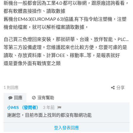
新機台一般都會因為工業4.0 都可以聯網，跟原廠諮詢看看，
都有軟體直接操作、讀取數據
舊機台EM63(EUROMAP 63)協議,有下指令給注塑機，注塑
機會給檔案，就可以解析檔案讀取數據，
自己買三色燈回來安裝，那就研華、台達、放伴智能、PLC...
等第三方設備處理。您維護起來也比較方便，您要可慮的是
讀取、存放資料庫、計算OEE、稼動率...等，是報表就好
還是要像外面有戰情室之類
1
則回應
分享
回應
沒有幫助
小MIS
（發問者）
3 年前
謝謝您，目前市面上找到的都沒有聯網功能
登入發表回應