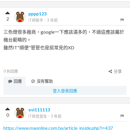
pppp123
2
iT邦新手
．
3 年前
三色燈很多廠商，google一下應該滿多的，不過這應該屬於
機台範疇的。
雖然IT"順便"管管也是挺常見的XD
0
則回應
分享
回應
沒有幫助
登入發表回應
evi111113
0
iT邦見習生
．
3 年前
https://www.maonline.com.tw/article_inside.php?i=437