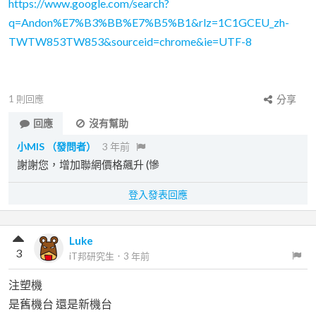
https://www.google.com/search?
q=Andon%E7%B3%BB%E7%B5%B1&rlz=1C1GCEU_zh-
TWTW853TW853&sourceid=chrome&ie=UTF-8
1
則回應
分享
回應
沒有幫助
小MIS
（發問者）
3 年前
謝謝您，增加聯網價格飆升 (慘
登入發表回應
Luke
3
iT邦研究生
．
3 年前
注塑機
是舊機台 還是新機台