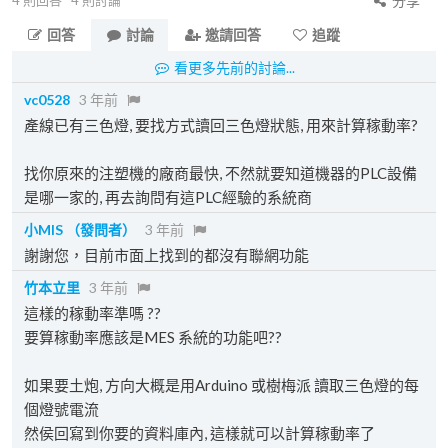
4
則回答
4
則討論
分享
回答
討論
邀請回答
追蹤
看更多先前的討論...
vc0528
3 年前
產線已有三色燈, 要找方式讀回三色燈狀態, 用來計算稼動率?
找你原來的注塑機的廠商最快, 不然就要知道機器的PLC設備
是哪一家的, 再去詢問有這PLC經驗的系統商
小MIS
（發問者）
3 年前
謝謝您，目前市面上找到的都沒有聯網功能
竹本立里
3 年前
這樣的稼動率準嗎 ??
要算稼動率應該是MES 系統的功能吧??
如果要土炮, 方向大概是用Arduino 或樹梅派 讀取三色燈的每
個燈號電流
然侯回寫到你要的資料庫內, 這樣就可以計算稼動率了