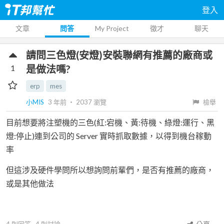
登入
文章
問答
My Project
徵才
聊天
請問三色燈(安燈)安裝聯網有推薦的廠商或
1
是做法嗎?
erp
mes
小MIS
3 年前
‧
2037
瀏覽
檢舉
目前想要將注塑機的三色(紅:宕機、黃:待機、綠燈:運行、黑
燈:停止)連到公司的 Server 實時抓取數據，以得到機台稼動
率
但這涉及硬件學問所以想詢問前輩們，是否有推薦的廠商，
或是其他做法