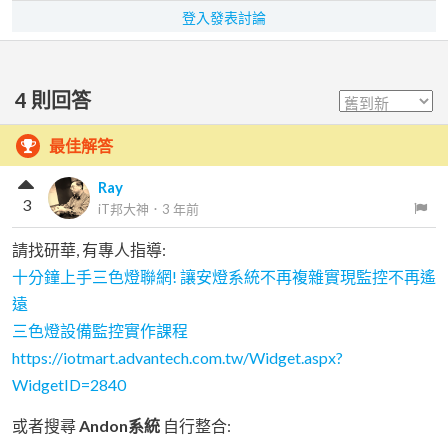
登入發表討論
4
則回答
最佳解答
Ray
3
iT邦大神
．
3 年前
請找研華, 有專人指導:
十分鐘上手三色燈聯網! 讓安燈系統不再複雜實現監控不再遙
遠
三色燈設備監控實作課程
https://iotmart.advantech.com.tw/Widget.aspx?
WidgetID=2840
或者搜尋
Andon系統
自行整合: