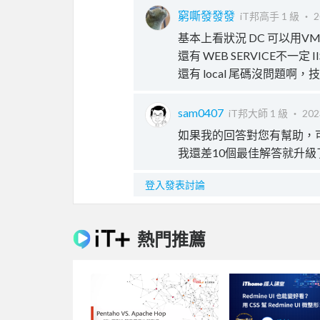
窮嘶發發發
iT邦高手 1 級 ‧
2
基本上看狀況 DC 可以用V
還有 WEB SERVICE不一定 
還有 local 尾碼沒問題啊
sam0407
iT邦大師 1 級 ‧
202
如果我的回答對您有幫助，
我還差10個最佳解答就升級
登入發表討論
熱門推薦