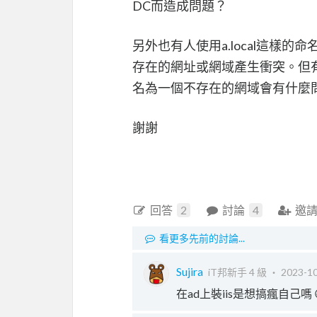
DC而造成問題？
另外也有人使用a.local這樣的
存在的網址或網域產生衝突。但
名為一個不存在的網域會有什麼問
謝謝
回答
2
討論
4
邀
看更多先前的討論...
Sujira
iT邦新手 4 級 ‧
2023-10
在ad上裝iis是想搞瘋自己嗎 