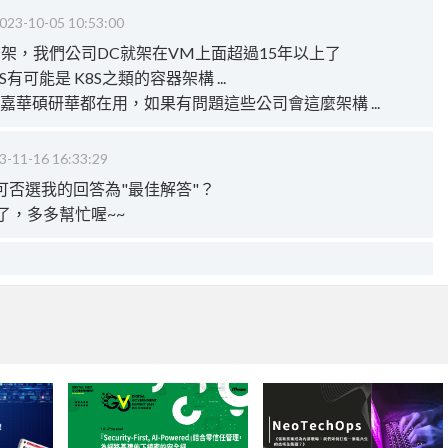
023-10-05 10:53:00
M架，我們公司DC就架在VM上面超過15年以上了
IIS有可能是 K8S之類的容器架構 ...
，技嘉華碩研華都在用，如果有問題這些公司會這麼架構 ...
3-11-16 16:33:29
可否選我的回答為"最佳解答"？
了，多多幫忙喔~~