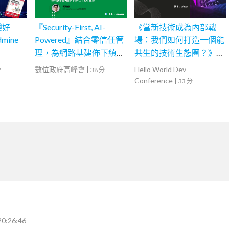
能變好
『Security-First, AI-
《當新技術成為內部戰
mine
Powered』結合零信任管
場：我們如何打造一個能
理，為網路基建佈下縝密
共生的技術生態圈？》—
的安全網
NeoTech Ops
數位政府高峰會
|
Hello World Dev
分
38 分
Conference
|
33 分
20:26:46