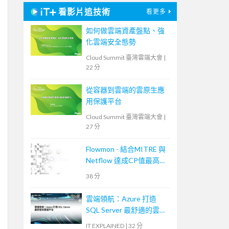
看影片追技術
看更多
如何做雲端資產盤點、強
化雲端安全態勢
Cloud Summit 臺灣雲端大會
|
22 分
從容器到雲端的雲原生應
用保護平台
Cloud Summit 臺灣雲端大會
|
27 分
Flowmon - 結合MITRE 與
Netflow 達成CP值最高的
資安事件應變手段
38 分
雲端領航：Azure 打造
SQL Server 最舒適的雲端
平台
IT EXPLAINED
|
32 分