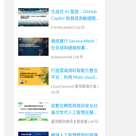
生成式 AI 當道：GitHub
Copilot 助我成為敏捷開
發達人
IT EXPLAINED
|
40 分
徹底運行 Service Mesh：
在全球與邊緣部署
Kubernetes
KubeSummit
|
28 分
打造雲端資料智能化整合
平台：利用 Multi-cloud
Data、Databricks ETL 和
Cloud Summit 臺灣雲端大會
|
AI 加速數據價值創造
36 分
從數位轉型與資訊安全討
論次世代人工智慧在醫療
的挑戰與機會
臺灣醫院資訊主管會議
|
49 分
解讀人工智慧模型的原理