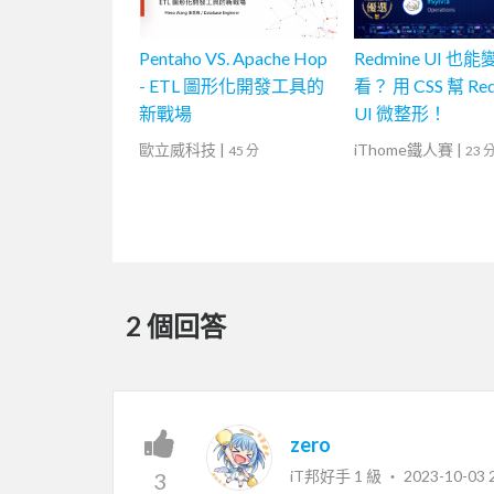
Pentaho VS. Apache Hop
Redmine UI 也
- ETL 圖形化開發工具的
看？ 用 CSS 幫 Red
新戰場
UI 微整形！
歐立威科技
|
iThome鐵人賽
|
45 分
23 
2 個回答
zero
iT邦好手 1 級 ‧
2023-10-03 
3