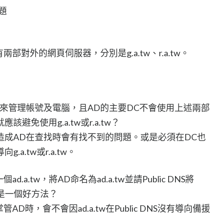
問題
部對外的網頁伺服器，分別是g.a.tw、r.a.tw。
來管理帳號及電腦，且AD的主要DC不會使用上述兩部
免使用g.a.tw或r.a.tw？
造成AD在查找時會有找不到的問題。或是必須在DC也
a.tw或r.a.tw。
ad.a.tw，將AD命名為ad.a.tw並請Public DNS將
是不是一個好方法？
D時，會不會因ad.a.tw在Public DNS沒有導向備援