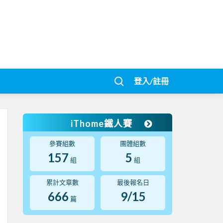
登入/註冊
iThome鐵人賽
參賽組數
團體組數
157
5
組
組
累計文章數
最後報名日
666
9/15
篇