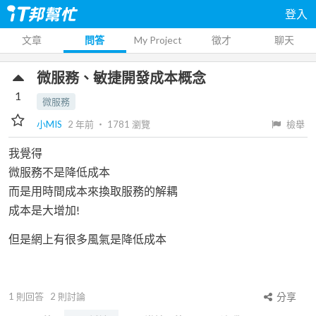
登入
文章
問答
My Project
徵才
聊天
微服務、敏捷開發成本概念
1
微服務
小MIS
2 年前
‧
1781
瀏覽
檢舉
我覺得
微服務不是降低成本
而是用時間成本來換取服務的解耦
成本是大增加!
但是網上有很多風氣是降低成本
1
則回答
2
則討論
分享