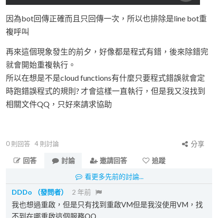
因為bot回傳正確而且只回傳一次，所以也排除是line bot重
複呼叫
再來這個現象發生的前夕，好像都是程式有錯，後來除錯完
就會開始重複執行。
所以在想是不是cloud functions有什麼只要程式錯誤就會定
時跑錯誤程式的規則? 才會這樣一直執行，但是我又沒找到
相關文件QQ，只好來請求協助
0
則回答
4
則討論
分享
回答
討論
邀請回答
追蹤
看更多先前的討論...
DDDo
（發問者）
2 年前
我也想過重啟，但是只有找到重啟VM但是我沒使用VM，找
不到在哪重啟這個服務QQ