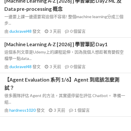
[Machine Learning A-Z [2026] ] 學習筆記 Day2 ML 及
Data pre-processing 概念
一邊要上課一邊還要寫這個不容易! 整個machine learning分成三個
步...
由
duckravel48
發文
3 天前
0
個留言
[Machine Learning A-Z [2026] ] 學習筆記 Day1
這個系列文章是Udemy上的課程延伸，因為我個人想趁著育嬰假空
檔學一點data...
由
duckravel48
發文
3 天前
0
個留言
【Agent Evaluation 系列 1/6】Agent 到底該怎麼測
試？
很多團隊評估 Agent 的方法，其實還停留在評估 Chatbot。 準備一
組...
由
hardness1020
發文
3 天前
1
個留言