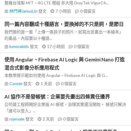
整機台灣製 MIT，4G LTE 模組 非大陸 DrayTek VigorC4...
由
林門神JanusLin
發文
7 小時前
0
個留言
同一篇內容翻成十種語言，要換掉的不只是詞，是節日
我們做的是一套「上傳一張孩子的照片，就寫出並畫出一本繪本」
的產品，內容要以十種語...
由
lumorakids
發文
17 小時前
0
個留言
使用 Angular、Firebase AI Logic 與 Gemini Nano 打造
混合式影像分析應用程式
本教學將示範如何使用 Angular、Firebase AI Logic 與 G...
由
Connie
發文
1 天前
0
個留言
AI 協作不是發帳號：企業要先畫出四條責任邊界
公司替工程師開好企業版 AI 帳號，治理其實還沒開始。 帳號只解決
「誰可以登入」...
由
ryanvale
發文
2 天前
0
個留言