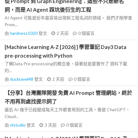
從 Prompt 到 Graph Engineering：這些不只是新名
詞，而是 AI Agent 踩坑後衍生的工程
AI Agent 可能是近年最容易出現新工程名詞的領域。 我們才剛學會
Prom...
由
hardness1020
發文
2 天前
0
個留言
[Machine Learning A-Z [2026] ] 學習筆記 Day3 Data
pre-processing with Python
了解Data Pre-processing的概念後，接著就是要實作了 資料下載
的...
由
duckravel48
發文
2 天前
0
個留言
【分享】台灣團隊開發 免費 AI Prompt 管理網站，終於
不用再到處找提示詞了
最近 AI 幾乎已經變成每天工作都會用到的工具。像是 ChatGPT、
Claud...
由
nlstudio
發文
3 天前
0
個留言