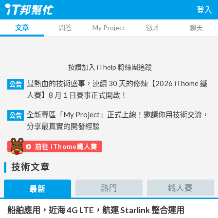
登入
文章
問答
My Project
徵才
聊天
按讚加入 iThelp 粉絲團追蹤
最熱血的技術盛事，連續 30 天的修煉【2026 iThome 鐵
公告
人賽】8 月 1 日賽事正式開啟！
全新專區「My Project」正式上線！邀請你用技術交流，
公告
分享最真實的開發經驗
前往 iThome鐵人賽
技術文章
熱門
鐵人賽
最新
船舶應用，近海 4G LTE，航運 Starlink 整合運用