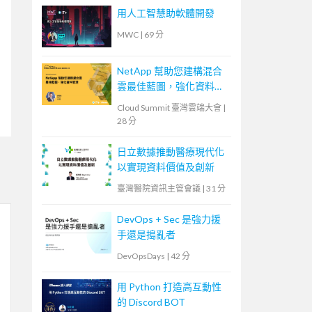
用人工智慧助軟體開發
MWC
|
69 分
NetApp 幫助您建構混合
雲最佳藍圖，強化資料管
理
Cloud Summit 臺灣雲端大會
|
28 分
日立數據推動醫療現代化
以實現資料價值及創新
臺灣醫院資訊主管會議
|
31 分
DevOps + Sec 是強力援
手還是搗亂者
DevOpsDays
|
42 分
用 Python 打造高互動性
的 Discord BOT