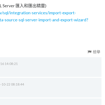
QL Server 匯入和匯出精靈)
w/sql/integration-services/import-export-
ta-source-sql-server-import-and-export-wizard?
檢舉
16 14:08:21
-10-22 08:18:44