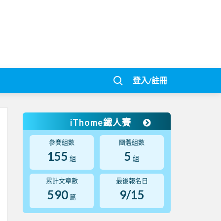
登入/註冊
iThome鐵人賽
參賽組數
團體組數
155
5
組
組
累計文章數
最後報名日
590
9/15
篇