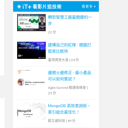
看影片追技術
看更多
轉型智慧工廠最關鍵的一
步
22 分
建構自己的紅隊 - 開圖打
起來比較快
臺灣資安大會
|
24 分
邊開火邊修正 - 最小產品
可以如何嘗試？
Agile Summit 敏捷高峰會
|
23 分
MongoDB 高效查詢術，
索引組合最佳化！
歐立威科技
|
49 分