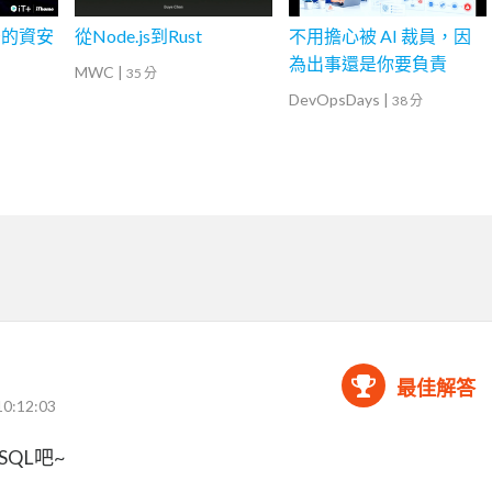
後的資安
從Node.js到Rust
不用擔心被 AI 裁員，因
為出事還是你要負責
MWC
|
35 分
DevOpsDays
|
38 分
最佳解答
10:12:03
eSQL吧~