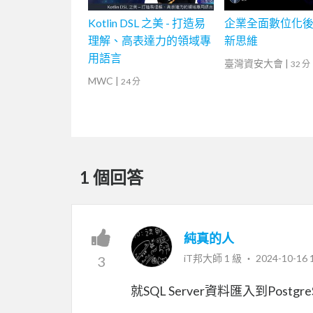
Kotlin DSL 之美 - 打造易
企業全面數位化
理解、高表達力的領域專
新思維
用語言
臺灣資安大會
|
32 分
MWC
|
24 分
1 個回答
純真的人
iT邦大師 1 級 ‧
2024-10-16 
3
就SQL Server資料匯入到Postgr