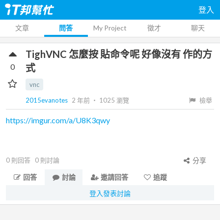
登入
文章
問答
My Project
徵才
聊天
TighVNC 怎麼按 貼命令呢 好像沒有 作的方
0
式
vnc
2015evanotes
2 年前
‧
1025
瀏覽
檢舉
https://imgur.com/a/U8K3qwy
0
則回答
0
則討論
分享
回答
討論
邀請回答
追蹤
登入發表討論