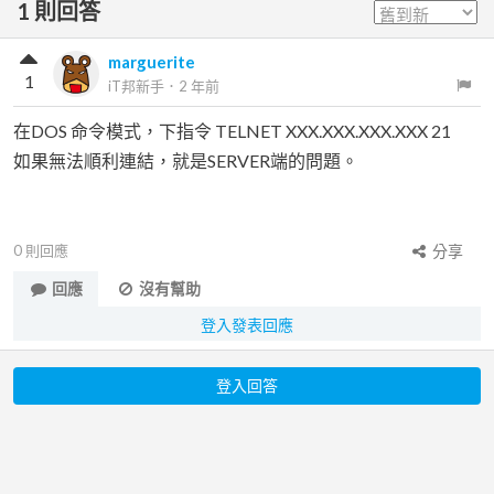
1
則回答
marguerite
1
iT邦新手
．
2 年前
在DOS 命令模式，下指令 TELNET XXX.XXX.XXX.XXX 21
如果無法順利連結，就是SERVER端的問題。
0
則回應
分享
回應
沒有幫助
登入發表回應
登入回答