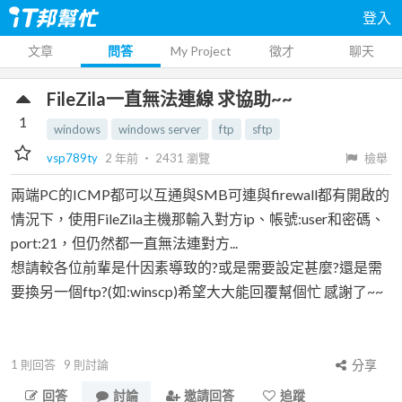
登入
文章
問答
My Project
徵才
聊天
FileZila一直無法連線 求協助~~
1
windows
windows server
ftp
sftp
vsp789ty
2 年前
‧
2431
瀏覽
檢舉
兩端PC的ICMP都可以互通與SMB可連與firewall都有開啟的
情況下，使用FileZila主機那輸入對方ip、帳號:user和密碼、
port:21，但仍然都一直無法連對方...
想請較各位前輩是什因素導致的?或是需要設定甚麼?還是需
要換另一個ftp?(如:winscp)希望大大能回覆幫個忙 感謝了~~
1
則回答
9
則討論
分享
回答
討論
邀請回答
追蹤