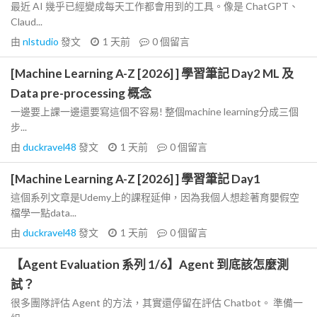
最近 AI 幾乎已經變成每天工作都會用到的工具。像是 ChatGPT、
Claud...
由
nlstudio
發文
1 天前
0
個留言
[Machine Learning A-Z [2026] ] 學習筆記 Day2 ML 及
Data pre-processing 概念
一邊要上課一邊還要寫這個不容易! 整個machine learning分成三個
步...
由
duckravel48
發文
1 天前
0
個留言
[Machine Learning A-Z [2026] ] 學習筆記 Day1
這個系列文章是Udemy上的課程延伸，因為我個人想趁著育嬰假空
檔學一點data...
由
duckravel48
發文
1 天前
0
個留言
【Agent Evaluation 系列 1/6】Agent 到底該怎麼測
試？
很多團隊評估 Agent 的方法，其實還停留在評估 Chatbot。 準備一