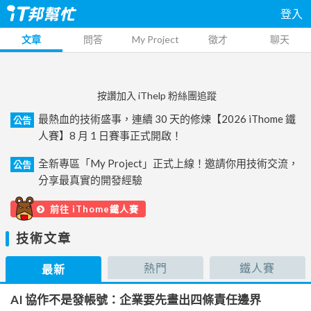
登入
文章
問答
My Project
徵才
聊天
按讚加入 iThelp 粉絲團追蹤
最熱血的技術盛事，連續 30 天的修煉【2026 iThome 鐵
公告
人賽】8 月 1 日賽事正式開啟！
全新專區「My Project」正式上線！邀請你用技術交流，
公告
分享最真實的開發經驗
前往 iThome鐵人賽
技術文章
熱門
鐵人賽
最新
AI 協作不是發帳號：企業要先畫出四條責任邊界