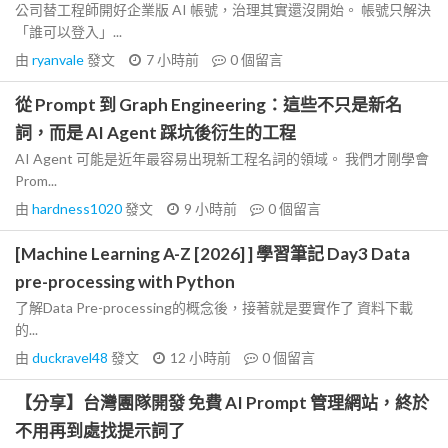
公司替工程師開好企業版 AI 帳號，治理其實還沒開始。 帳號只解決
「誰可以登入」...
由
ryanvale
發文
7 小時前
0
個留言
從 Prompt 到 Graph Engineering：這些不只是新名
詞，而是 AI Agent 踩坑後衍生的工程
AI Agent 可能是近年最容易出現新工程名詞的領域。 我們才剛學會
Prom...
由
hardness1020
發文
9 小時前
0
個留言
[Machine Learning A-Z [2026] ] 學習筆記 Day3 Data
pre-processing with Python
了解Data Pre-processing的概念後，接著就是要實作了 資料下載
的...
由
duckravel48
發文
12 小時前
0
個留言
【分享】台灣團隊開發 免費 AI Prompt 管理網站，終於
不用再到處找提示詞了