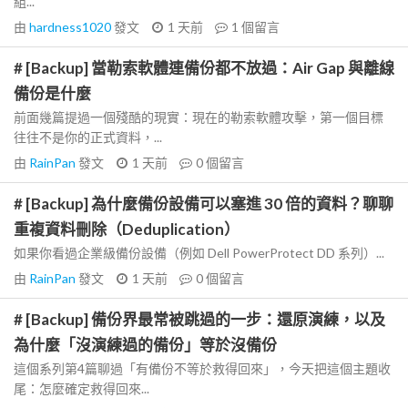
組...
由
hardness1020
發文
1 天前
1
個留言
# [Backup] 當勒索軟體連備份都不放過：Air Gap 與離線
備份是什麼
前面幾篇提過一個殘酷的現實：現在的勒索軟體攻擊，第一個目標
往往不是你的正式資料，...
由
RainPan
發文
1 天前
0
個留言
# [Backup] 為什麼備份設備可以塞進 30 倍的資料？聊聊
重複資料刪除（Deduplication）
如果你看過企業級備份設備（例如 Dell PowerProtect DD 系列）...
由
RainPan
發文
1 天前
0
個留言
# [Backup] 備份界最常被跳過的一步：還原演練，以及
為什麼「沒演練過的備份」等於沒備份
這個系列第4篇聊過「有備份不等於救得回來」，今天把這個主題收
尾：怎麼確定救得回來...