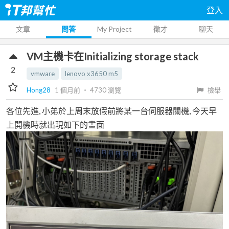
登入
文章
問答
My Project
徵才
聊天
VM主機卡在Initializing storage stack
2
vmware
lenovo x3650 m5
Hong28
1 個月前
‧
4730
瀏覽
檢舉
各位先進, 小弟於上周末放假前將某一台伺服器關機, 今天早
上開機時就出現如下的畫面