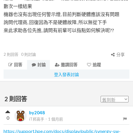
數次一樣結果
機器也沒有出現任何警示燈, 目前判斷硬體應該沒有問題
詢問代理商, 回復因為不是硬體故障, 所以無從下手
來此求助各位先進, 請問有前輩可以指點如何解決呢??
2
則回答
0
則討論
分享
回答
討論
邀請回答
追蹤
登入發表討論
2
則回答
by2048
0
iT邦高手
．
1 個月前
https://support.hpe.com/docs/display/public/synergy-sw-