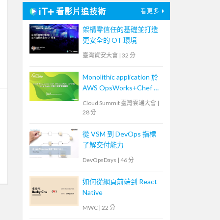
看影片追技術
看更多
架構零信任的基礎並打造
更安全的 OT 環境
臺灣資安大會
|
32 分
Monolithic application 於
AWS OpsWorks+Chef 的
Multi-Region 自動化維運
Cloud Summit 臺灣雲端大會
|
管理實例
28 分
從 VSM 到 DevOps 指標
了解交付能力
DevOpsDays
|
46 分
如何從網頁前端到 React
Native
MWC
|
22 分