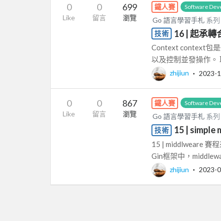
0
0
699
鐵人賽
Software Dev
Like
留言
瀏覽
Go 語言學習手札
系列
16 | 起承轉
技術
Context con
以及控制並發操作。 
zhijiun
‧
2023-1
0
0
867
鐵人賽
Software Dev
Like
留言
瀏覽
Go 語言學習手札
系列
15 | simple
技術
15 | middlweare
Gin框架中，middlewar
zhijiun
‧
2023-0