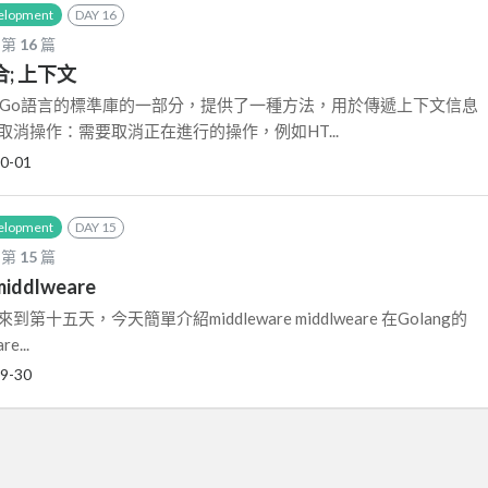
elopment
DAY 16
 第
16
篇
合; 上下文
text包是Go語言的標準庫的一部分，提供了一種方法，用於傳遞上下文信息
取消操作：需要取消正在進行的操作，例如HT...
0-01
elopment
DAY 15
 第
15
篇
 middlweare
 賽程來到第十五天，今天簡單介紹middleware middlweare 在Golang的
e...
9-30