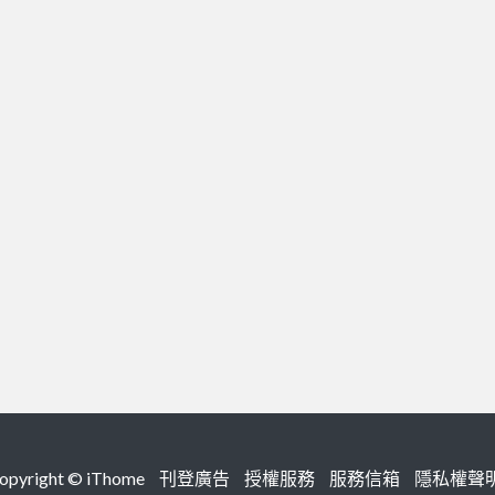
right ©
iThome
刊登廣告
授權服務
服務信箱
隱私權聲