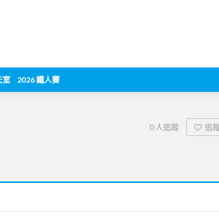
天室
2026 鐵人賽
追
0
人追蹤