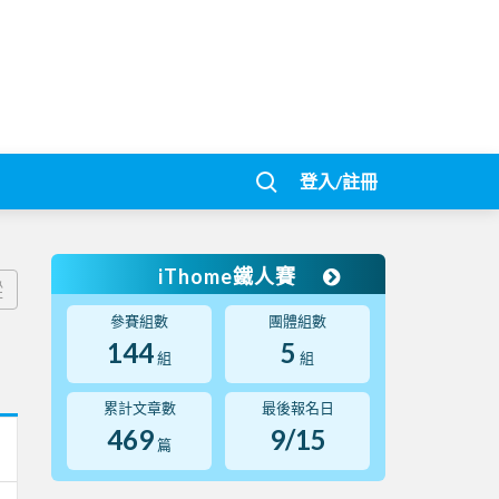
登入/註冊
iThome鐵人賽
蹤
參賽組數
團體組數
144
5
組
組
累計文章數
最後報名日
469
9/15
篇