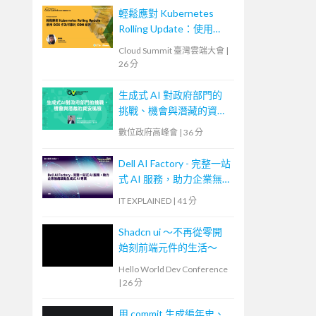
輕鬆應對 Kubernetes
Rolling Update：使用
GCS 作為可靠的 CDN 緩
Cloud Summit 臺灣雲端大會
|
存
26 分
生成式 AI 對政府部門的
挑戰、機會與潛藏的資安
風險
數位政府高峰會
|
36 分
Dell AI Factory - 完整一站
式 AI 服務，助力企業無
痛啟動生成式 AI 專案
IT EXPLAINED
|
41 分
Shadcn ui ～不再從零開
始刻前端元件的生活～
Hello World Dev Conference
|
26 分
用 commit 生成編年史、