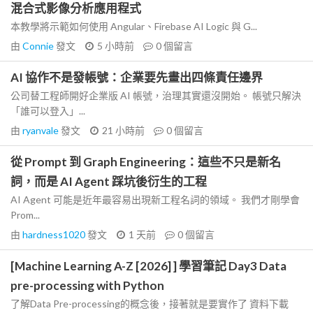
混合式影像分析應用程式
本教學將示範如何使用 Angular、Firebase AI Logic 與 G...
由
Connie
發文
5 小時前
0
個留言
AI 協作不是發帳號：企業要先畫出四條責任邊界
公司替工程師開好企業版 AI 帳號，治理其實還沒開始。 帳號只解決
「誰可以登入」...
由
ryanvale
發文
21 小時前
0
個留言
從 Prompt 到 Graph Engineering：這些不只是新名
詞，而是 AI Agent 踩坑後衍生的工程
AI Agent 可能是近年最容易出現新工程名詞的領域。 我們才剛學會
Prom...
由
hardness1020
發文
1 天前
0
個留言
[Machine Learning A-Z [2026] ] 學習筆記 Day3 Data
pre-processing with Python
了解Data Pre-processing的概念後，接著就是要實作了 資料下載