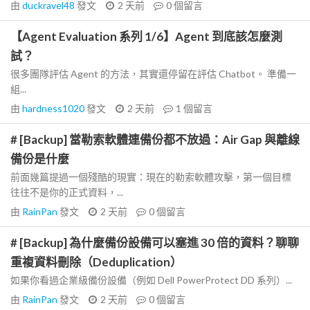
由
duckravel48
發文
2 天前
0
個留言
【Agent Evaluation 系列 1/6】Agent 到底該怎麼測
試？
很多團隊評估 Agent 的方法，其實還停留在評估 Chatbot。 準備一
組...
由
hardness1020
發文
2 天前
1
個留言
# [Backup] 當勒索軟體連備份都不放過：Air Gap 與離線
備份是什麼
前面幾篇提過一個殘酷的現實：現在的勒索軟體攻擊，第一個目標
往往不是你的正式資料，...
由
RainPan
發文
2 天前
0
個留言
# [Backup] 為什麼備份設備可以塞進 30 倍的資料？聊聊
重複資料刪除（Deduplication）
如果你看過企業級備份設備（例如 Dell PowerProtect DD 系列）...
由
RainPan
發文
2 天前
0
個留言