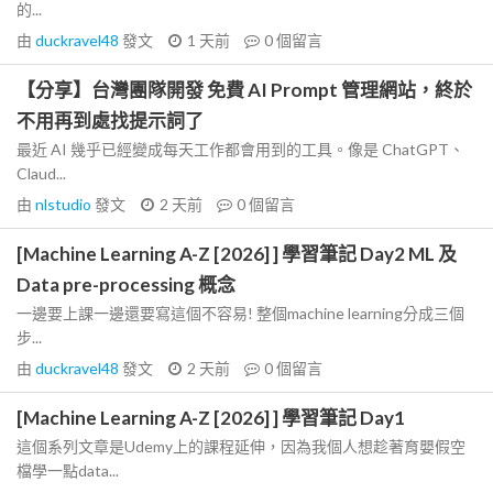
的...
由
duckravel48
發文
1 天前
0
個留言
【分享】台灣團隊開發 免費 AI Prompt 管理網站，終於
不用再到處找提示詞了
最近 AI 幾乎已經變成每天工作都會用到的工具。像是 ChatGPT、
Claud...
由
nlstudio
發文
2 天前
0
個留言
[Machine Learning A-Z [2026] ] 學習筆記 Day2 ML 及
Data pre-processing 概念
一邊要上課一邊還要寫這個不容易! 整個machine learning分成三個
步...
由
duckravel48
發文
2 天前
0
個留言
[Machine Learning A-Z [2026] ] 學習筆記 Day1
這個系列文章是Udemy上的課程延伸，因為我個人想趁著育嬰假空
檔學一點data...