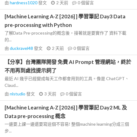
由
hardness1020
發文
2 天前
0
個留言
[Machine Learning A-Z [2026] ] 學習筆記 Day3 Data
pre-processing with Python
了解Data Pre-processing的概念後，接著就是要實作了 資料下載
的...
由
duckravel48
發文
2 天前
0
個留言
【分享】台灣團隊開發 免費 AI Prompt 管理網站，終於
不用再到處找提示詞了
最近 AI 幾乎已經變成每天工作都會用到的工具。像是 ChatGPT、
Claud...
由
nlstudio
發文
3 天前
0
個留言
[Machine Learning A-Z [2026] ] 學習筆記 Day2 ML 及
Data pre-processing 概念
一邊要上課一邊還要寫這個不容易! 整個machine learning分成三個
步...