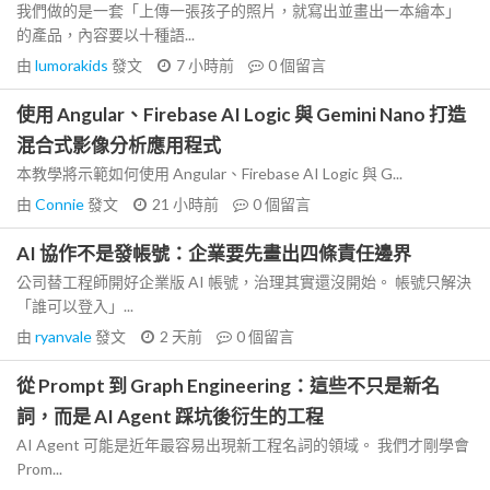
我們做的是一套「上傳一張孩子的照片，就寫出並畫出一本繪本」
的產品，內容要以十種語...
由
lumorakids
發文
7 小時前
0
個留言
使用 Angular、Firebase AI Logic 與 Gemini Nano 打造
混合式影像分析應用程式
本教學將示範如何使用 Angular、Firebase AI Logic 與 G...
由
Connie
發文
21 小時前
0
個留言
AI 協作不是發帳號：企業要先畫出四條責任邊界
公司替工程師開好企業版 AI 帳號，治理其實還沒開始。 帳號只解決
「誰可以登入」...
由
ryanvale
發文
2 天前
0
個留言
從 Prompt 到 Graph Engineering：這些不只是新名
詞，而是 AI Agent 踩坑後衍生的工程
AI Agent 可能是近年最容易出現新工程名詞的領域。 我們才剛學會
Prom...