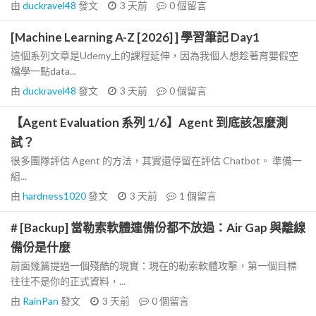
由
duckravel48
發文
3 天前
0
個留言
[Machine Learning A-Z [2026] ] 學習筆記 Day1
這個系列文章是Udemy上的課程延伸，因為我個人想趁著育嬰假空
檔學一點data...
由
duckravel48
發文
3 天前
0
個留言
【Agent Evaluation 系列 1/6】Agent 到底該怎麼測
試？
很多團隊評估 Agent 的方法，其實還停留在評估 Chatbot。 準備一
組...
由
hardness1020
發文
3 天前
1
個留言
# [Backup] 當勒索軟體連備份都不放過：Air Gap 與離線
備份是什麼
前面幾篇提過一個殘酷的現實：現在的勒索軟體攻擊，第一個目標
往往不是你的正式資料，...
由
RainPan
發文
3 天前
0
個留言