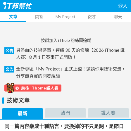
登入
文章
問答
My Project
徵才
聊天
按讚加入 iThelp 粉絲團追蹤
最熱血的技術盛事，連續 30 天的修煉【2026 iThome 鐵
公告
人賽】8 月 1 日賽事正式開啟！
全新專區「My Project」正式上線！邀請你用技術交流，
公告
分享最真實的開發經驗
前往 iThome鐵人賽
技術文章
熱門
鐵人賽
最新
同一篇內容翻成十種語言，要換掉的不只是詞，是節日