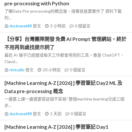
pre-processing with Python
了解Data Pre-processing的概念後，接著就是要實作了 資料下載
的...
由
duckravel48
發文
3 小時前
0
個留言
【分享】台灣團隊開發 免費 AI Prompt 管理網站，終於
不用再到處找提示詞了
最近 AI 幾乎已經變成每天工作都會用到的工具。像是 ChatGPT、
Claud...
由
nlstudio
發文
20 小時前
0
個留言
[Machine Learning A-Z [2026] ] 學習筆記 Day2 ML 及
Data pre-processing 概念
一邊要上課一邊還要寫這個不容易! 整個machine learning分成三個
步...
由
duckravel48
發文
1 天前
0
個留言
[Machine Learning A-Z [2026] ] 學習筆記 Day1