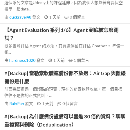
這個系列文章是Udemy上的課程延伸，因為我個人想趁著育嬰假空
檔學一點data...
由
duckravel48
發文
1 天前
0
個留言
【Agent Evaluation 系列 1/6】Agent 到底該怎麼測
試？
很多團隊評估 Agent 的方法，其實還停留在評估 Chatbot。 準備一
組...
由
hardness1020
發文
1 天前
1
個留言
# [Backup] 當勒索軟體連備份都不放過：Air Gap 與離線
備份是什麼
前面幾篇提過一個殘酷的現實：現在的勒索軟體攻擊，第一個目標
往往不是你的正式資料，...
由
RainPan
發文
1 天前
0
個留言
# [Backup] 為什麼備份設備可以塞進 30 倍的資料？聊聊
重複資料刪除（Deduplication）