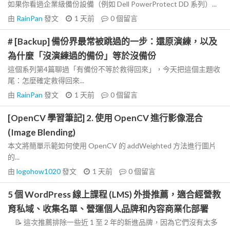
如果你看過企業級備份設備（例如 Dell PowerProtect DD 系列）...
由
RainPan
發文
1 天前
0
個留言
# [Backup] 備份界最常被跳過的一步：還原演練，以及
為什麼「沒演練過的備份」等於沒備份
這個系列第4篇聊過「有備份不等於救得回來」，今天把這個主題收
尾：怎麼確定救得回來...
由
RainPan
發文
1 天前
0
個留言
[OpenCV 學習筆記] 2. 使用 OpenCV 進行影像混合
(Image Blending)
本文將簡單示範如何使用 OpenCV 的 addWeighted 方法進行圖片
的...
由
logohow1020
發文
1 天前
0
個留言
5 個 WordPress 線上課程 (LMS) 外掛推薦，適合經營教
育私域、收集名單、營運個人品牌和內容商業化部署
📝 這次推薦排除一些近 1 至 2 年的新進品牌，因為它們沒有太多