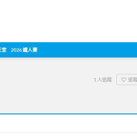
天室
2026 鐵人賽
追
1
人追蹤