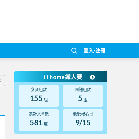
登入/註冊
iThome鐵人賽
蹤
參賽組數
團體組數
155
5
組
組
累計文章數
最後報名日
581
9/15
篇