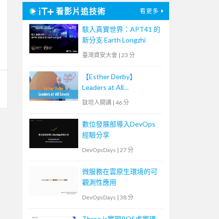
看影片追技術
看更多
駭入真實世界：APT41 的
新分支 Earth Longzhi
臺灣資安大會
|
23 分
【Esther Derby】
Leaders at All
Levels（Agile summit
鈦坦人開講
|
46 分
'23）｜TITANSOFT 鈦坦
科技
數位發展部導入DevOps
經驗分享
DevOpsDays
|
27 分
微服務在雲原生環境的可
觀測性應用
DevOpsDays
|
38 分
Three.js實現ROS虛實環