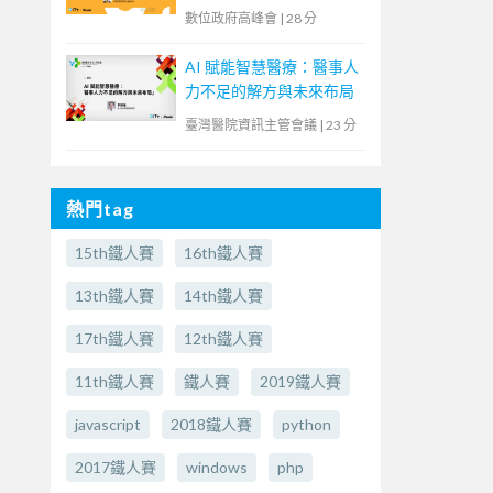
中突圍的零信任策略】
數位政府高峰會
|
28 分
AI 賦能智慧醫療：醫事人
力不足的解方與未來布局
臺灣醫院資訊主管會議
|
23 分
熱門tag
15th鐵人賽
16th鐵人賽
13th鐵人賽
14th鐵人賽
17th鐵人賽
12th鐵人賽
11th鐵人賽
鐵人賽
2019鐵人賽
javascript
2018鐵人賽
python
2017鐵人賽
windows
php