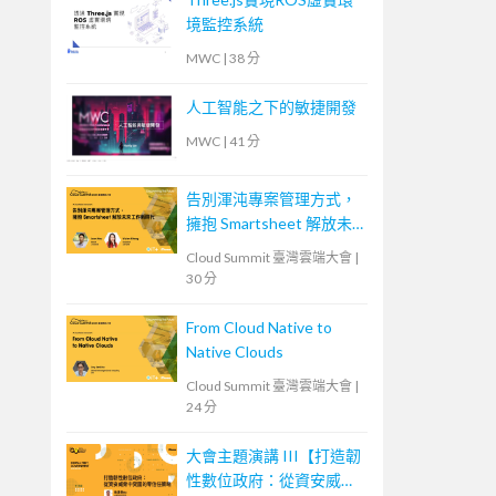
境監控系統
MWC
|
38 分
人工智能之下的敏捷開發
MWC
|
41 分
告別渾沌專案管理方式，
擁抱 Smartsheet 解放未
來工作新時代
Cloud Summit 臺灣雲端大會
|
30 分
From Cloud Native to
Native Clouds
Cloud Summit 臺灣雲端大會
|
24 分
大會主題演講 III【打造韌
性數位政府：從資安威脅