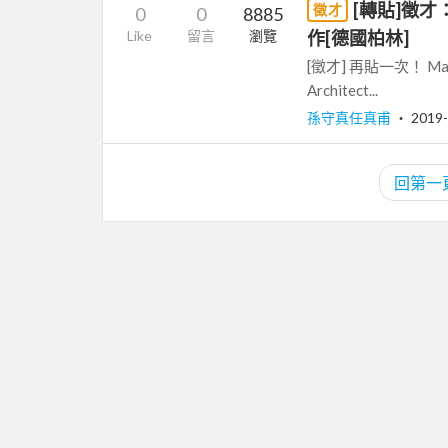
[轉貼]徵才：
徵才
0
0
8885
Like
留言
瀏覽
作[德國柏林]
[徵才] 再貼一次！ Max Pl
Architect...
孫守真任真甫
‧
2019-
回第一