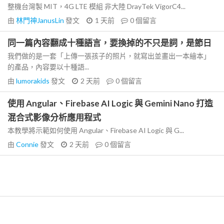
整機台灣製 MIT，4G LTE 模組 非大陸 DrayTek VigorC4...
由
林門神JanusLin
發文
1 天前
0
個留言
同一篇內容翻成十種語言，要換掉的不只是詞，是節日
我們做的是一套「上傳一張孩子的照片，就寫出並畫出一本繪本」
的產品，內容要以十種語...
由
lumorakids
發文
2 天前
0
個留言
使用 Angular、Firebase AI Logic 與 Gemini Nano 打造
混合式影像分析應用程式
本教學將示範如何使用 Angular、Firebase AI Logic 與 G...
由
Connie
發文
2 天前
0
個留言