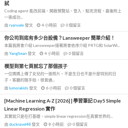
試
Coding agent 能改前端、開啟預覽站、登入、點完流程，最後附上
一張成功...
由
ryanvale
發文
4 小時前
0
個留言
你公司到底有多少台設備？Lansweeper 簡單介紹！
本篇我將會介紹 Lansweeper接著將會依序介紹 PRTG和 SolarWi...
由
YangSean
發文
4 小時前
0
個留言
模型到第七頁就忘了那個孩子
一位媽媽上傳了女兒的一張照片。不是生日也不是什麼特別的日
子，客廳的隨手拍，很普通...
由
lumorakids
發文
6 小時前
0
個留言
[Machine Learning A-Z [2026] ] 學習筆記 Day5 Simple
Linear Regression 實作
其實就只是在打基礎、simple linear regression在真實世界的...
由
duckravel48
發文
8 小時前
0
個留言