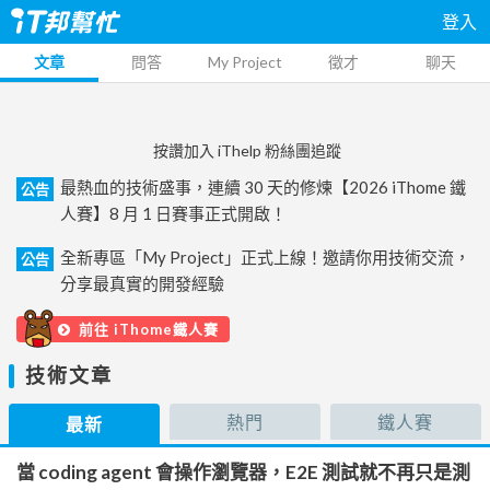
登入
文章
問答
My Project
徵才
聊天
按讚加入 iThelp 粉絲團追蹤
最熱血的技術盛事，連續 30 天的修煉【2026 iThome 鐵
公告
人賽】8 月 1 日賽事正式開啟！
全新專區「My Project」正式上線！邀請你用技術交流，
公告
分享最真實的開發經驗
前往 iThome鐵人賽
技術文章
熱門
鐵人賽
最新
當 coding agent 會操作瀏覽器，E2E 測試就不再只是測