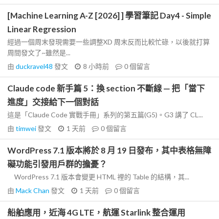
[Machine Learning A-Z [2026] ] 學習筆記 Day4 - Simple
Linear Regression
經過一個周末發現需要一些調整XD 周末反而比較忙碌，以後就打算
周間發文了~雖然是...
由
duckravel48
發文
8 小時前
0
個留言
Claude code 新手篇 5：換 section 不斷線 — 把「當下
進度」交接給下一個對話
這是「Claude Code 實戰手冊」系列的第五篇(G5)。G3 講了 CL...
由
timwei
發文
1 天前
0
個留言
WordPress 7.1 版本將於 8 月 19 日發布，其中表格無障
礙功能引發用戶群的擔憂？
WordPress 7.1 版本會變更 HTML 裡的 Table 的結構，其...
由
Mack Chan
發文
1 天前
0
個留言
船舶應用，近海 4G LTE，航運 Starlink 整合運用