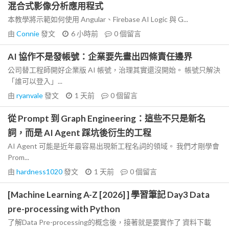
混合式影像分析應用程式
本教學將示範如何使用 Angular、Firebase AI Logic 與 G...
由
Connie
發文
6 小時前
0
個留言
AI 協作不是發帳號：企業要先畫出四條責任邊界
公司替工程師開好企業版 AI 帳號，治理其實還沒開始。 帳號只解決
「誰可以登入」...
由
ryanvale
發文
1 天前
0
個留言
從 Prompt 到 Graph Engineering：這些不只是新名
詞，而是 AI Agent 踩坑後衍生的工程
AI Agent 可能是近年最容易出現新工程名詞的領域。 我們才剛學會
Prom...
由
hardness1020
發文
1 天前
0
個留言
[Machine Learning A-Z [2026] ] 學習筆記 Day3 Data
pre-processing with Python
了解Data Pre-processing的概念後，接著就是要實作了 資料下載