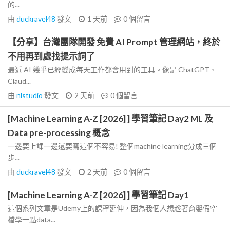
的...
由
duckravel48
發文
1 天前
0
個留言
【分享】台灣團隊開發 免費 AI Prompt 管理網站，終於
不用再到處找提示詞了
最近 AI 幾乎已經變成每天工作都會用到的工具。像是 ChatGPT、
Claud...
由
nlstudio
發文
2 天前
0
個留言
[Machine Learning A-Z [2026] ] 學習筆記 Day2 ML 及
Data pre-processing 概念
一邊要上課一邊還要寫這個不容易! 整個machine learning分成三個
步...
由
duckravel48
發文
2 天前
0
個留言
[Machine Learning A-Z [2026] ] 學習筆記 Day1
這個系列文章是Udemy上的課程延伸，因為我個人想趁著育嬰假空
檔學一點data...