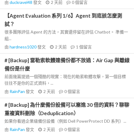
由
duckravel48
發文
2 天前
0
個留言
【Agent Evaluation 系列 1/6】Agent 到底該怎麼測
試？
很多團隊評估 Agent 的方法，其實還停留在評估 Chatbot。 準備一
組...
由
hardness1020
發文
2 天前
1
個留言
# [Backup] 當勒索軟體連備份都不放過：Air Gap 與離線
備份是什麼
前面幾篇提過一個殘酷的現實：現在的勒索軟體攻擊，第一個目標
往往不是你的正式資料，...
由
RainPan
發文
2 天前
0
個留言
# [Backup] 為什麼備份設備可以塞進 30 倍的資料？聊聊
重複資料刪除（Deduplication）
如果你看過企業級備份設備（例如 Dell PowerProtect DD 系列）...
由
RainPan
發文
2 天前
0
個留言