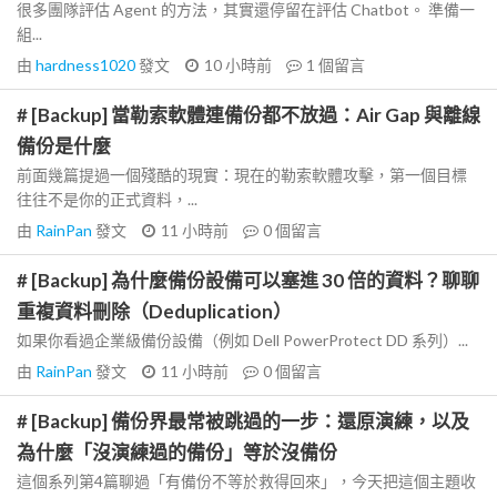
很多團隊評估 Agent 的方法，其實還停留在評估 Chatbot。 準備一
組...
由
hardness1020
發文
10 小時前
1
個留言
# [Backup] 當勒索軟體連備份都不放過：Air Gap 與離線
備份是什麼
前面幾篇提過一個殘酷的現實：現在的勒索軟體攻擊，第一個目標
往往不是你的正式資料，...
由
RainPan
發文
11 小時前
0
個留言
# [Backup] 為什麼備份設備可以塞進 30 倍的資料？聊聊
重複資料刪除（Deduplication）
如果你看過企業級備份設備（例如 Dell PowerProtect DD 系列）...
由
RainPan
發文
11 小時前
0
個留言
# [Backup] 備份界最常被跳過的一步：還原演練，以及
為什麼「沒演練過的備份」等於沒備份
這個系列第4篇聊過「有備份不等於救得回來」，今天把這個主題收