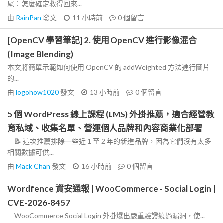
尾：怎麼確定救得回來...
由
RainPan
發文
11 小時前
0
個留言
[OpenCV 學習筆記] 2. 使用 OpenCV 進行影像混合
(Image Blending)
本文將簡單示範如何使用 OpenCV 的 addWeighted 方法進行圖片
的...
由
logohow1020
發文
13 小時前
0
個留言
5 個 WordPress 線上課程 (LMS) 外掛推薦，適合經營教
育私域、收集名單、營運個人品牌和內容商業化部署
📝 這次推薦排除一些近 1 至 2 年的新進品牌，因為它們沒有太多
相關數據可供...
由
Mack Chan
發文
16 小時前
0
個留言
Wordfence 資安通報 | WooCommerce - Social Login |
CVE-2026-8457
WooCommerce Social Login 外掛爆出嚴重驗證繞過漏洞，使...