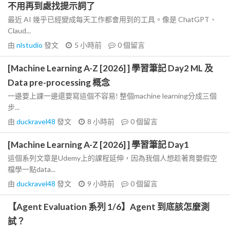
不用再到處找提示詞了
最近 AI 幾乎已經變成每天工作都會用到的工具。像是 ChatGPT、
Claud...
由
nlstudio
發文
5 小時前
0
個留言
[Machine Learning A-Z [2026] ] 學習筆記 Day2 ML 及
Data pre-processing 概念
一邊要上課一邊還要寫這個不容易! 整個machine learning分成三個
步...
由
duckravel48
發文
8 小時前
0
個留言
[Machine Learning A-Z [2026] ] 學習筆記 Day1
這個系列文章是Udemy上的課程延伸，因為我個人想趁著育嬰假空
檔學一點data...
由
duckravel48
發文
9 小時前
0
個留言
【Agent Evaluation 系列 1/6】Agent 到底該怎麼測
試？