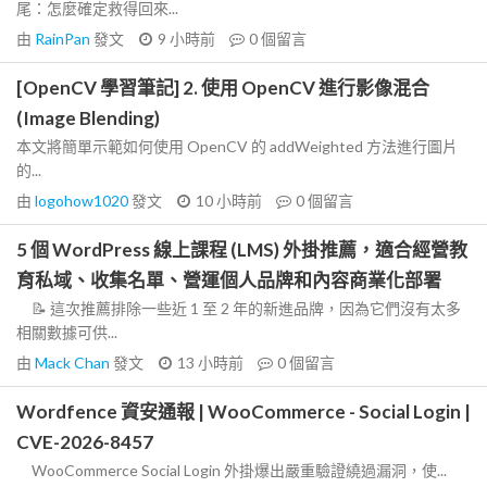
尾：怎麼確定救得回來...
由
RainPan
發文
9 小時前
0
個留言
[OpenCV 學習筆記] 2. 使用 OpenCV 進行影像混合
(Image Blending)
本文將簡單示範如何使用 OpenCV 的 addWeighted 方法進行圖片
的...
由
logohow1020
發文
10 小時前
0
個留言
5 個 WordPress 線上課程 (LMS) 外掛推薦，適合經營教
育私域、收集名單、營運個人品牌和內容商業化部署
📝 這次推薦排除一些近 1 至 2 年的新進品牌，因為它們沒有太多
相關數據可供...
由
Mack Chan
發文
13 小時前
0
個留言
Wordfence 資安通報 | WooCommerce - Social Login |
CVE-2026-8457
WooCommerce Social Login 外掛爆出嚴重驗證繞過漏洞，使...