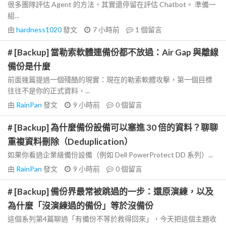
很多團隊評估 Agent 的方法，其實還停留在評估 Chatbot。 準備一
組...
由
hardness1020
發文
7 小時前
1
個留言
# [Backup] 當勒索軟體連備份都不放過：Air Gap 與離線
備份是什麼
前面幾篇提過一個殘酷的現實：現在的勒索軟體攻擊，第一個目標
往往不是你的正式資料，...
由
RainPan
發文
9 小時前
0
個留言
# [Backup] 為什麼備份設備可以塞進 30 倍的資料？聊聊
重複資料刪除（Deduplication）
如果你看過企業級備份設備（例如 Dell PowerProtect DD 系列）...
由
RainPan
發文
9 小時前
0
個留言
# [Backup] 備份界最常被跳過的一步：還原演練，以及
為什麼「沒演練過的備份」等於沒備份
這個系列第4篇聊過「有備份不等於救得回來」，今天把這個主題收