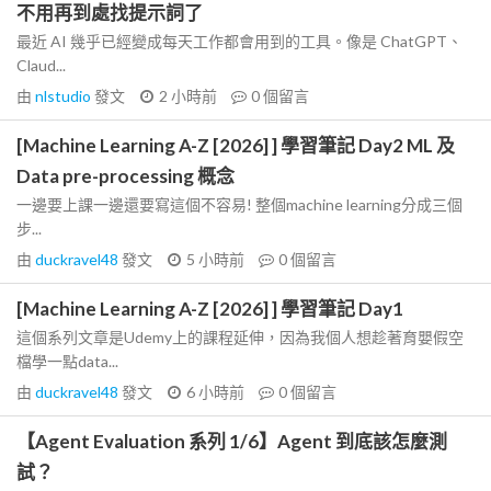
不用再到處找提示詞了
最近 AI 幾乎已經變成每天工作都會用到的工具。像是 ChatGPT、
Claud...
由
nlstudio
發文
2 小時前
0
個留言
[Machine Learning A-Z [2026] ] 學習筆記 Day2 ML 及
Data pre-processing 概念
一邊要上課一邊還要寫這個不容易! 整個machine learning分成三個
步...
由
duckravel48
發文
5 小時前
0
個留言
[Machine Learning A-Z [2026] ] 學習筆記 Day1
這個系列文章是Udemy上的課程延伸，因為我個人想趁著育嬰假空
檔學一點data...
由
duckravel48
發文
6 小時前
0
個留言
【Agent Evaluation 系列 1/6】Agent 到底該怎麼測
試？