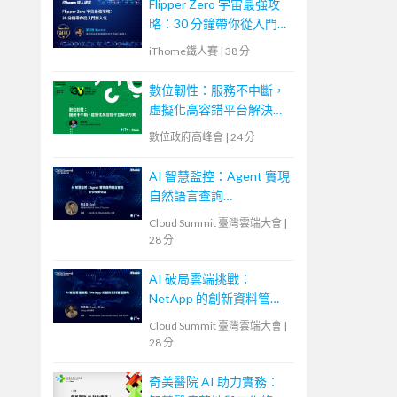
Flipper Zero 宇宙最強攻
略：30 分鐘帶你從入門到
入坑
iThome鐵人賽
|
38 分
數位韌性：服務不中斷，
虛擬化高容錯平台解決方
案
數位政府高峰會
|
24 分
AI 智慧監控：Agent 實現
自然語言查詢
Prometheus
Cloud Summit 臺灣雲端大會
|
28 分
AI 破局雲端挑戰：
NetApp 的創新資料管理
策略
Cloud Summit 臺灣雲端大會
|
28 分
奇美醫院 AI 助力實務：