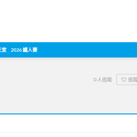
天室
2026 鐵人賽
追
0
人追蹤