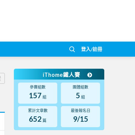
登入/註冊
iThome鐵人賽
蹤
參賽組數
團體組數
157
5
組
組
累計文章數
最後報名日
652
9/15
篇