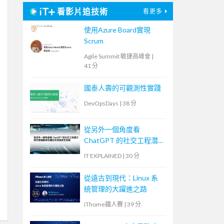
看影片追技術
看更多
使用Azure Board實現
Scrum
Agile Summit 敏捷高峰會
|
41 分
國泰人壽的可觀測性實踐
DevOpsDays
|
38 分
從另外一個角度看
ChatGPT 的社交工程潛
力—如何建構最高性價比
IT EXPLAINED
|
30 分
的資訊安全防線
從遠古到現代：Linux 系
統管理的大躍進之路
iThome鐵人賽
|
39 分