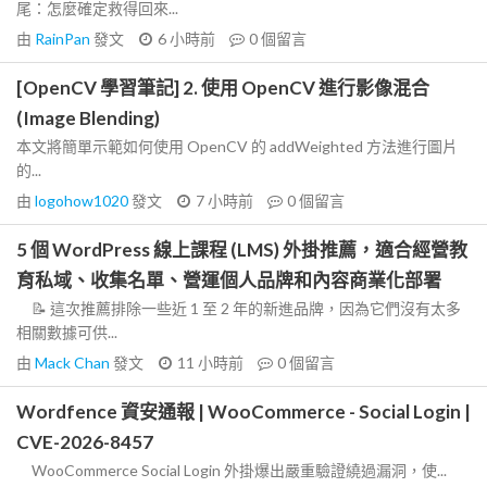
尾：怎麼確定救得回來...
由
RainPan
發文
6 小時前
0
個留言
[OpenCV 學習筆記] 2. 使用 OpenCV 進行影像混合
(Image Blending)
本文將簡單示範如何使用 OpenCV 的 addWeighted 方法進行圖片
的...
由
logohow1020
發文
7 小時前
0
個留言
5 個 WordPress 線上課程 (LMS) 外掛推薦，適合經營教
育私域、收集名單、營運個人品牌和內容商業化部署
📝 這次推薦排除一些近 1 至 2 年的新進品牌，因為它們沒有太多
相關數據可供...
由
Mack Chan
發文
11 小時前
0
個留言
Wordfence 資安通報 | WooCommerce - Social Login |
CVE-2026-8457
WooCommerce Social Login 外掛爆出嚴重驗證繞過漏洞，使...