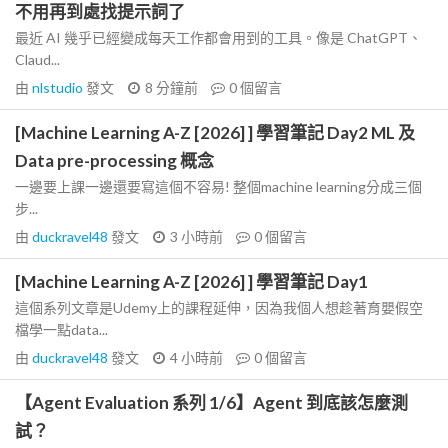
不用再到處找提示詞了
最近 AI 幾乎已經變成每天工作都會用到的工具。像是 ChatGPT、
Claud...
由
nlstudio
發文
8 分鐘前
0
個留言
[Machine Learning A-Z [2026] ] 學習筆記 Day2 ML 及
Data pre-processing 概念
一邊要上課一邊還要寫這個不容易! 整個machine learning分成三個
步...
由
duckravel48
發文
3 小時前
0
個留言
[Machine Learning A-Z [2026] ] 學習筆記 Day1
這個系列文章是Udemy上的課程延伸，因為我個人想趁著育嬰假空
檔學一點data...
由
duckravel48
發文
4 小時前
0
個留言
【Agent Evaluation 系列 1/6】Agent 到底該怎麼測
試？