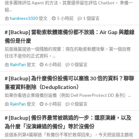
很多團隊評估 Agent 的方法，其實還停留在評估 Chatbot。 準備一
組...
由
hardness1020
發文
5 小時前
1
個留言
# [Backup] 當勒索軟體連備份都不放過：Air Gap 與離線
備份是什麼
前面幾篇提過一個殘酷的現實：現在的勒索軟體攻擊，第一個目標
往往不是你的正式資料，...
由
RainPan
發文
6 小時前
0
個留言
# [Backup] 為什麼備份設備可以塞進 30 倍的資料？聊聊
重複資料刪除（Deduplication）
如果你看過企業級備份設備（例如 Dell PowerProtect DD 系列）...
由
RainPan
發文
6 小時前
0
個留言
# [Backup] 備份界最常被跳過的一步：還原演練，以及
為什麼「沒演練過的備份」等於沒備份
這個系列第4篇聊過「有備份不等於救得回來」，今天把這個主題收