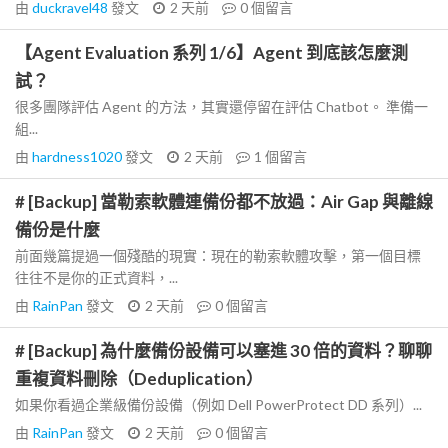
由
duckravel48
發文
2 天前
0
個留言
【Agent Evaluation 系列 1/6】Agent 到底該怎麼測
試？
很多團隊評估 Agent 的方法，其實還停留在評估 Chatbot。 準備一
組...
由
hardness1020
發文
2 天前
1
個留言
# [Backup] 當勒索軟體連備份都不放過：Air Gap 與離線
備份是什麼
前面幾篇提過一個殘酷的現實：現在的勒索軟體攻擊，第一個目標
往往不是你的正式資料，...
由
RainPan
發文
2 天前
0
個留言
# [Backup] 為什麼備份設備可以塞進 30 倍的資料？聊聊
重複資料刪除（Deduplication）
如果你看過企業級備份設備（例如 Dell PowerProtect DD 系列）...
由
RainPan
發文
2 天前
0
個留言