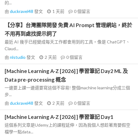
的...
由
duckravel48
發文
1 天前
0
個留言
【分享】台灣團隊開發 免費 AI Prompt 管理網站，終於
不用再到處找提示詞了
最近 AI 幾乎已經變成每天工作都會用到的工具。像是 ChatGPT、
Claud...
由
nlstudio
發文
2 天前
0
個留言
[Machine Learning A-Z [2026] ] 學習筆記 Day2 ML 及
Data pre-processing 概念
一邊要上課一邊還要寫這個不容易! 整個machine learning分成三個
步...
由
duckravel48
發文
2 天前
0
個留言
[Machine Learning A-Z [2026] ] 學習筆記 Day1
這個系列文章是Udemy上的課程延伸，因為我個人想趁著育嬰假空
檔學一點data...