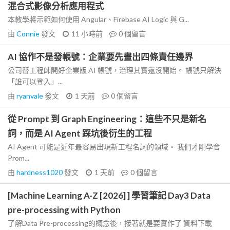
混合式影像分析應用程式
本教學將示範如何使用 Angular、Firebase AI Logic 與 G...
由
Connie
發文
11 小時前
0
個留言
AI 協作不是發帳號：企業要先畫出四條責任邊界
公司替工程師開好企業版 AI 帳號，治理其實還沒開始。 帳號只解決
「誰可以登入」...
由
ryanvale
發文
1 天前
0
個留言
從 Prompt 到 Graph Engineering：這些不只是新名
詞，而是 AI Agent 踩坑後衍生的工程
AI Agent 可能是近年最容易出現新工程名詞的領域。 我們才剛學會
Prom...
由
hardness1020
發文
1 天前
0
個留言
[Machine Learning A-Z [2026] ] 學習筆記 Day3 Data
pre-processing with Python
了解Data Pre-processing的概念後，接著就是要實作了 資料下載