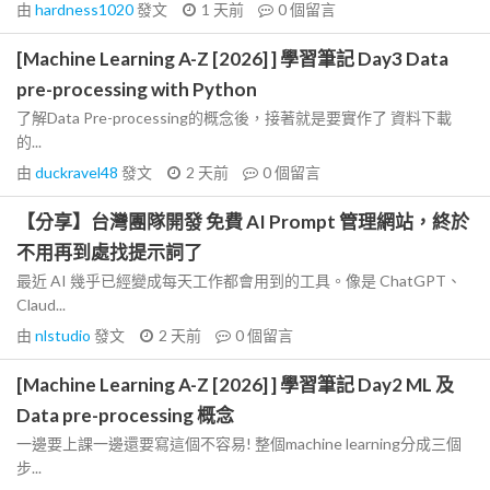
由
hardness1020
發文
1 天前
0
個留言
[Machine Learning A-Z [2026] ] 學習筆記 Day3 Data
pre-processing with Python
了解Data Pre-processing的概念後，接著就是要實作了 資料下載
的...
由
duckravel48
發文
2 天前
0
個留言
【分享】台灣團隊開發 免費 AI Prompt 管理網站，終於
不用再到處找提示詞了
最近 AI 幾乎已經變成每天工作都會用到的工具。像是 ChatGPT、
Claud...
由
nlstudio
發文
2 天前
0
個留言
[Machine Learning A-Z [2026] ] 學習筆記 Day2 ML 及
Data pre-processing 概念
一邊要上課一邊還要寫這個不容易! 整個machine learning分成三個
步...