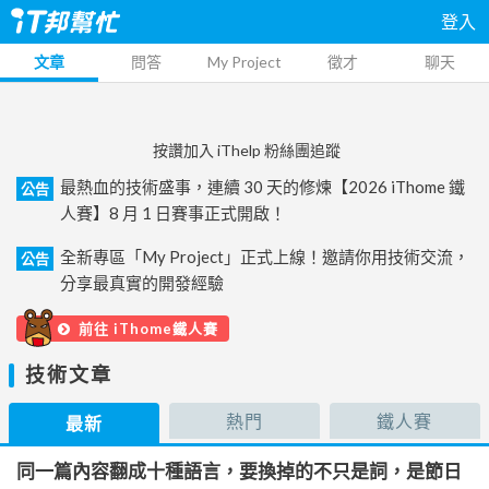
登入
文章
問答
My Project
徵才
聊天
按讚加入 iThelp 粉絲團追蹤
最熱血的技術盛事，連續 30 天的修煉【2026 iThome 鐵
公告
人賽】8 月 1 日賽事正式開啟！
全新專區「My Project」正式上線！邀請你用技術交流，
公告
分享最真實的開發經驗
前往 iThome鐵人賽
技術文章
熱門
鐵人賽
最新
同一篇內容翻成十種語言，要換掉的不只是詞，是節日