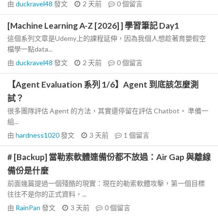
由
duckravel48
發文
2 天前
0
個留言
[Machine Learning A-Z [2026] ] 學習筆記 Day1
這個系列文章是Udemy上的課程延伸，因為我個人想趁著育嬰假空
檔學一點data...
由
duckravel48
發文
2 天前
0
個留言
【Agent Evaluation 系列 1/6】Agent 到底該怎麼測
試？
很多團隊評估 Agent 的方法，其實還停留在評估 Chatbot。 準備一
組...
由
hardness1020
發文
3 天前
1
個留言
# [Backup] 當勒索軟體連備份都不放過：Air Gap 與離線
備份是什麼
前面幾篇提過一個殘酷的現實：現在的勒索軟體攻擊，第一個目標
往往不是你的正式資料，...
由
RainPan
發文
3 天前
0
個留言