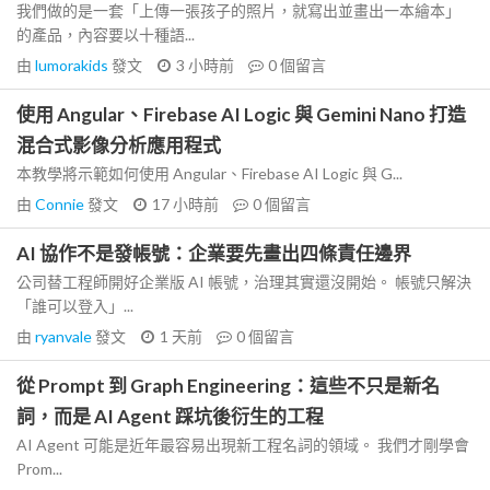
我們做的是一套「上傳一張孩子的照片，就寫出並畫出一本繪本」
的產品，內容要以十種語...
由
lumorakids
發文
3 小時前
0
個留言
使用 Angular、Firebase AI Logic 與 Gemini Nano 打造
混合式影像分析應用程式
本教學將示範如何使用 Angular、Firebase AI Logic 與 G...
由
Connie
發文
17 小時前
0
個留言
AI 協作不是發帳號：企業要先畫出四條責任邊界
公司替工程師開好企業版 AI 帳號，治理其實還沒開始。 帳號只解決
「誰可以登入」...
由
ryanvale
發文
1 天前
0
個留言
從 Prompt 到 Graph Engineering：這些不只是新名
詞，而是 AI Agent 踩坑後衍生的工程
AI Agent 可能是近年最容易出現新工程名詞的領域。 我們才剛學會
Prom...