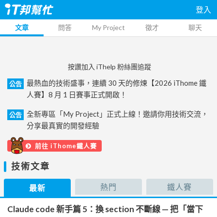
登入
文章
問答
My Project
徵才
聊天
按讚加入 iThelp 粉絲團追蹤
最熱血的技術盛事，連續 30 天的修煉【2026 iThome 鐵
公告
人賽】8 月 1 日賽事正式開啟！
全新專區「My Project」正式上線！邀請你用技術交流，
公告
分享最真實的開發經驗
前往 iThome鐵人賽
技術文章
熱門
鐵人賽
最新
Claude code 新手篇 5：換 section 不斷線 — 把「當下