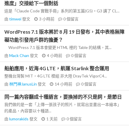
進度」交接給下一個對話
這是「Claude Code 實戰手冊」系列的第五篇(G5)。G3 講了 CL...
由
timwei
發文
3 小時前
0
個留言
WordPress 7.1 版本將於 8 月 19 日發布，其中表格無障
礙功能引發用戶群的擔憂？
WordPress 7.1 版本會變更 HTML 裡的 Table 的結構，其...
由
Mack Chan
發文
4 小時前
0
個留言
船舶應用，近海 4G LTE，航運 Starlink 整合運用
整機台灣製 MIT，4G LTE 模組 非大陸 DrayTek VigorC4...
由
林門神JanusLin
發文
14 小時前
0
個留言
同一篇內容翻成十種語言，要換掉的不只是詞，是節日
我們做的是一套「上傳一張孩子的照片，就寫出並畫出一本繪本」
的產品，內容要以十種語...
由
lumorakids
發文
1 天前
0
個留言