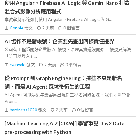
使用 Angular、Firebase AI Logic 與 Gemini Nano 打造
混合式影像分析應用程式
本教學將示範如何使用 Angular、Firebase AI Logic 與 G...
由
Connie
發文
2 天前
0
個留言
AI 協作不是發帳號：企業要先畫出四條責任邊界
公司替工程師開好企業版 AI 帳號，治理其實還沒開始。 帳號只解決
「誰可以登入」...
由
ryanvale
發文
2 天前
0
個留言
從 Prompt 到 Graph Engineering：這些不只是新名
詞，而是 AI Agent 踩坑後衍生的工程
AI Agent 可能是近年最容易出現新工程名詞的領域。 我們才剛學會
Prom...
由
hardness1020
發文
2 天前
0
個留言
[Machine Learning A-Z [2026] ] 學習筆記 Day3 Data
pre-processing with Python