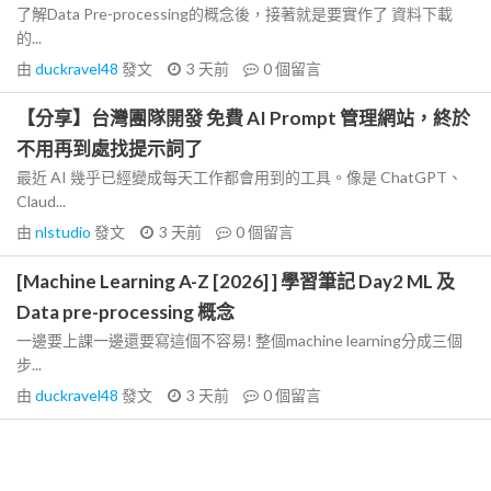
了解Data Pre-processing的概念後，接著就是要實作了 資料下載
的...
由
duckravel48
發文
3 天前
0
個留言
【分享】台灣團隊開發 免費 AI Prompt 管理網站，終於
不用再到處找提示詞了
最近 AI 幾乎已經變成每天工作都會用到的工具。像是 ChatGPT、
Claud...
由
nlstudio
發文
3 天前
0
個留言
[Machine Learning A-Z [2026] ] 學習筆記 Day2 ML 及
Data pre-processing 概念
一邊要上課一邊還要寫這個不容易! 整個machine learning分成三個
步...
由
duckravel48
發文
3 天前
0
個留言