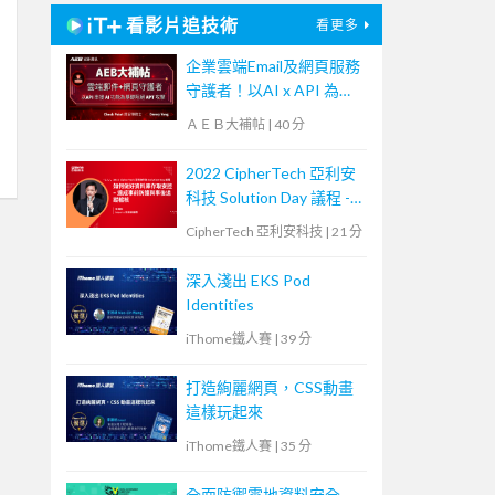
看影片追技術
看更多
企業雲端Email及網頁服務
守護者！以AI x API 為基
礎阻絕APT攻擊【宏碁資
ＡＥＢ大補帖
|
40 分
訊網路學堂】
2022 CipherTech 亞利安
科技 Solution Day 議程 -
如何做好資料庫存取安
CipherTech 亞利安科技
|
21 分
控，達成事前防護與事後
追蹤稽核
深入淺出 EKS Pod
Identities
iThome鐵人賽
|
39 分
打造絢麗網頁，CSS動畫
這樣玩起來
iThome鐵人賽
|
35 分
全面防禦雲地資料安全