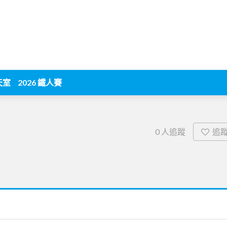
天室
2026 鐵人賽
追
0
人追蹤