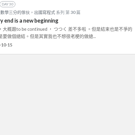
DAY 30
，數學三分的傢伙，出國寫程式
系列 第
30
篇
y end is a new beginning
跟to be continued ， つつく 差不多啦 。但是結束也是不爭的
要做個總結。但是其實我也不想很老梗的做總...
-10-15