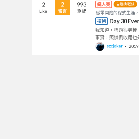
2
2
993
鐵人賽
自我挑戰組
Like
留言
瀏覽
從零開始的程式生涯
Day 30 Ever
技術
我知道，標題很老梗，大概
事實，照慣例收尾也是
szcjoker
‧
2019