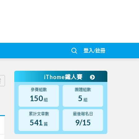
登入/註冊
iThome鐵人賽
蹤
參賽組數
團體組數
150
5
組
組
累計文章數
最後報名日
541
9/15
篇