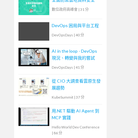
數位政府高峰會
|
31 分
DevOps 困局與平台工程
DevOpsDays
|
40 分
AI in the loop - DevOps
現況、轉變與我的嘗試
DevOpsDays
|
41 分
從 CIO 大調查看雲原生發
展趨勢
KubeSummit
|
37 分
用.NET 驅動 AI Agent 到
MCP 實踐
Hello World Dev Conference
|
86 分