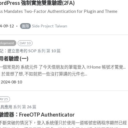
ordPress 強制實施雙重驗證(2FA)
ndates Two-Factor Authentication for Plugin and Theme
4-09-12
‧
Side Project Taiwan
團隊
elopment
DAY 10
筆記：建立思考的 SOP
系列 第
10
篇
 使用者驗證 (一)
常見的 系統元件 了今天借朋友的筆電登入 ItHome 帳號才驚覺...
 於是想了想, 不如就把一些沒打算講的元件也...
‧
2024-08-10
AY 25
工具應用
系列 第
26
篇
：FreeOTP Authenticator
不斷突破的情況下，登入系統僅只於使用一道帳號密碼程序顯然已經