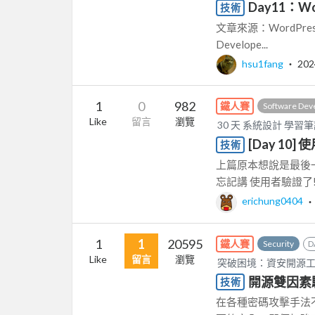
Day11：W
技術
文章來源：WordPress Ma
Develope...
hsu1fang
‧
202
1
0
982
鐵人賽
Software Dev
Like
留言
瀏覽
30 天 系統設計 學習
[Day 10]
技術
上篇原本想說是最後一個
忘記講 使用者驗證了!
erichung0404
1
1
20595
鐵人賽
Security
D
Like
留言
瀏覽
突破困境：資安開源
開源雙因素驗證器
技術
在各種密碼攻擊手法