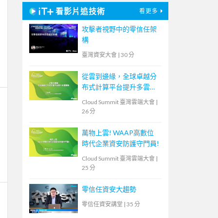
看影片追技術
看更多
攻擊者視野中的零信任架
構
臺灣資安大會
|
30 分
從雲到邊緣，全球卓越分
布式計算平台提升多雲體
驗
Cloud Summit 臺灣雲端大會
|
26 分
萬物上雲! WAAP高數位
時代企業資安防護守門員!
Cloud Summit 臺灣雲端大會
|
25 分
零信任資安大趨勢
零信任資安講堂
|
35 分