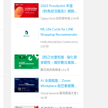
2023 Proofpoint 年度
《釣魚狀況報告》網路研
討會
CipherTech 亞利安科技
|
54 分
ML Life Cycle for LINE
Shopping Recommender
Hello World Dev Conference
|
39 分
【知己也要知彼 - 強化資
安韌性，做好數位風險防
護！】
數位政府高峰會
|
31 分
AI 全面賦能：Zoom
Workplace 助您重塑團隊
溝通與協作
Cloud Summit 臺灣雲端大會
|
30 分