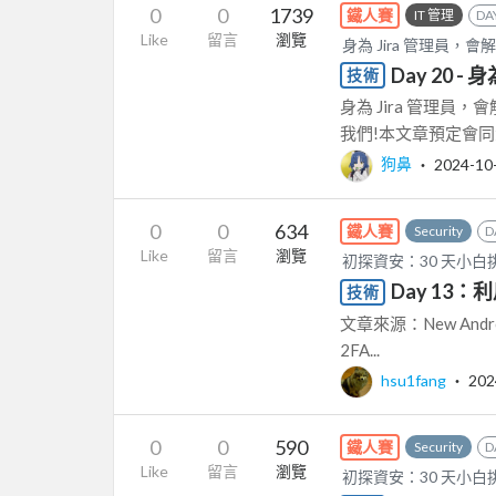
0
0
1739
鐵人賽
IT 管理
DA
Like
留言
瀏覽
身為 Jira 管理員，
Day 20 
技術
身為 Jira 管理員
我們!本文章預定會同步收錄在 
狗鼻
‧
2024-10
0
0
634
鐵人賽
Security
D
Like
留言
瀏覽
初探資安：30 天小白
Day 13：利
技術
文章來源：New Android M
2FA...
hsu1fang
‧
202
0
0
590
鐵人賽
Security
D
Like
留言
瀏覽
初探資安：30 天小白