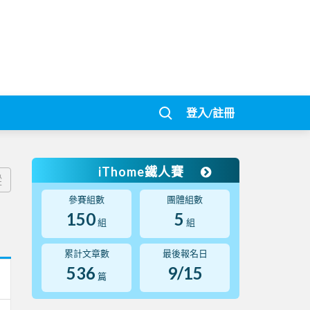
登入/註冊
iThome鐵人賽
蹤
參賽組數
團體組數
150
5
組
組
累計文章數
最後報名日
536
9/15
篇