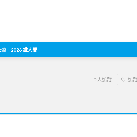
天室
2026 鐵人賽
追
0
人追蹤