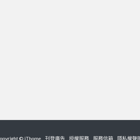
right ©
iThome
刊登廣告
授權服務
服務信箱
隱私權聲