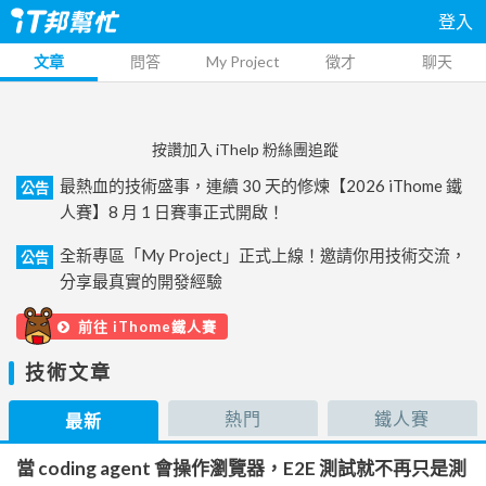
登入
文章
問答
My Project
徵才
聊天
按讚加入 iThelp 粉絲團追蹤
最熱血的技術盛事，連續 30 天的修煉【2026 iThome 鐵
公告
人賽】8 月 1 日賽事正式開啟！
全新專區「My Project」正式上線！邀請你用技術交流，
公告
分享最真實的開發經驗
前往 iThome鐵人賽
技術文章
熱門
鐵人賽
最新
當 coding agent 會操作瀏覽器，E2E 測試就不再只是測