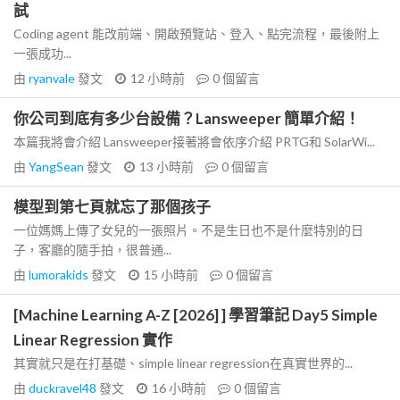
試
Coding agent 能改前端、開啟預覽站、登入、點完流程，最後附上
一張成功...
由
ryanvale
發文
12 小時前
0
個留言
你公司到底有多少台設備？Lansweeper 簡單介紹！
本篇我將會介紹 Lansweeper接著將會依序介紹 PRTG和 SolarWi...
由
YangSean
發文
13 小時前
0
個留言
模型到第七頁就忘了那個孩子
一位媽媽上傳了女兒的一張照片。不是生日也不是什麼特別的日
子，客廳的隨手拍，很普通...
由
lumorakids
發文
15 小時前
0
個留言
[Machine Learning A-Z [2026] ] 學習筆記 Day5 Simple
Linear Regression 實作
其實就只是在打基礎、simple linear regression在真實世界的...
由
duckravel48
發文
16 小時前
0
個留言