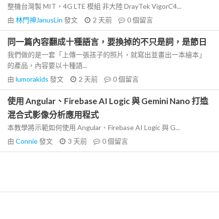
整機台灣製 MIT，4G LTE 模組 非大陸 DrayTek VigorC4...
由
林門神JanusLin
發文
2 天前
0
個留言
同一篇內容翻成十種語言，要換掉的不只是詞，是節日
我們做的是一套「上傳一張孩子的照片，就寫出並畫出一本繪本」
的產品，內容要以十種語...
由
lumorakids
發文
2 天前
0
個留言
使用 Angular、Firebase AI Logic 與 Gemini Nano 打造
混合式影像分析應用程式
本教學將示範如何使用 Angular、Firebase AI Logic 與 G...
由
Connie
發文
3 天前
0
個留言