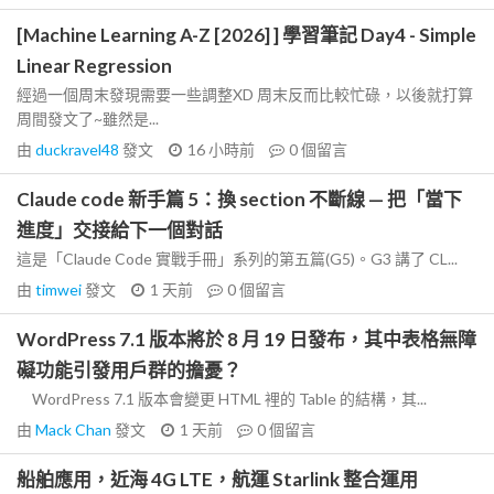
[Machine Learning A-Z [2026] ] 學習筆記 Day4 - Simple
Linear Regression
經過一個周末發現需要一些調整XD 周末反而比較忙碌，以後就打算
周間發文了~雖然是...
由
duckravel48
發文
16 小時前
0
個留言
Claude code 新手篇 5：換 section 不斷線 — 把「當下
進度」交接給下一個對話
這是「Claude Code 實戰手冊」系列的第五篇(G5)。G3 講了 CL...
由
timwei
發文
1 天前
0
個留言
WordPress 7.1 版本將於 8 月 19 日發布，其中表格無障
礙功能引發用戶群的擔憂？
WordPress 7.1 版本會變更 HTML 裡的 Table 的結構，其...
由
Mack Chan
發文
1 天前
0
個留言
船舶應用，近海 4G LTE，航運 Starlink 整合運用