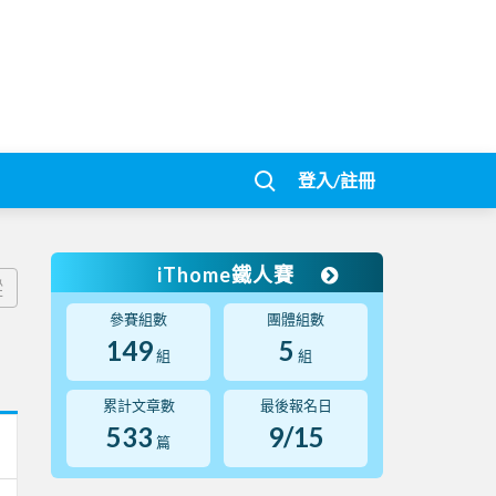
登入/註冊
iThome鐵人賽
蹤
參賽組數
團體組數
149
5
組
組
累計文章數
最後報名日
533
9/15
篇