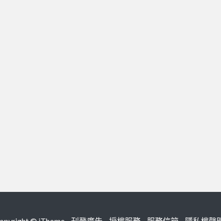
right ©
iThome
刊登廣告
授權服務
服務信箱
隱私權聲