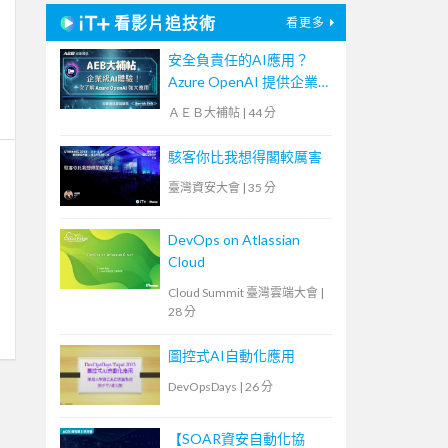
看影片追技術
看更多
安全負責任的AI應用？
Azure OpenAI 提供企業
級AI體驗！【宏碁資訊網
ＡＥＢ大補帖
|
44 分
路學堂】
駭客你比我想得閣較厲害
臺灣資安大會
|
35 分
DevOps on Atlassian
Cloud
Cloud Summit 臺灣雲端大會
|
28 分
圖控式AI自動化應用
DevOpsDays
|
26 分
【SOAR資安自動化協