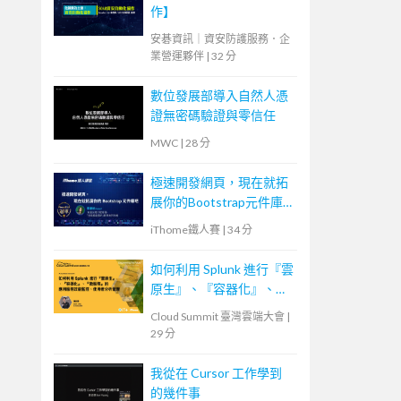
作】
安碁資訊｜資安防護服務．企
業營運夥伴
|
32 分
數位發展部導入自然人憑
證無密碼驗證與零信任
MWC
|
28 分
極速開發網頁，現在就拓
展你的Bootstrap元件庫
吧
iThome鐵人賽
|
34 分
如何利用 Splunk 進行『雲
原生』、『容器化』、
『微服務』的應用服務效
Cloud Summit 臺灣雲端大會
|
能監控、使用者分析管理
29 分
我從在 Cursor 工作學到
的幾件事