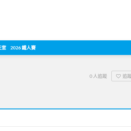
天室
2026 鐵人賽
追
0
人追蹤