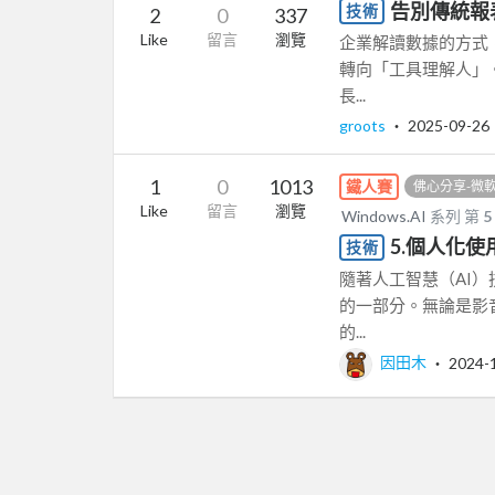
告別傳統報
技術
2
0
337
Like
留言
瀏覽
企業解讀數據的方式
轉向「工具理解人」
長...
groots
‧
2025-09-26
1
0
1013
鐵人賽
佛心分享-微軟Wi
Like
留言
瀏覽
Windows.AI
系列 第
5
5.個人化
技術
隨著人工智慧（AI
的一部分。無論是影
的...
因田木
‧
2024-