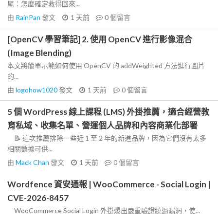
尾：怎麼確定救得回來...
由
RainPan
發文
1 天前
0
個留言
[OpenCV 學習筆記] 2. 使用 OpenCV 進行影像混合
(Image Blending)
本文將簡單示範如何使用 OpenCV 的 addWeighted 方法進行圖片
的...
由
logohow1020
發文
1 天前
0
個留言
5 個 WordPress 線上課程 (LMS) 外掛推薦，適合經營教
育私域、收集名單、營運個人品牌和內容商業化部署
📝 這次推薦排除一些近 1 至 2 年的新進品牌，因為它們沒有太多
相關數據可供...
由
Mack Chan
發文
1 天前
0
個留言
Wordfence 資安通報 | WooCommerce - Social Login |
CVE-2026-8457
WooCommerce Social Login 外掛爆出嚴重驗證繞過漏洞，使...