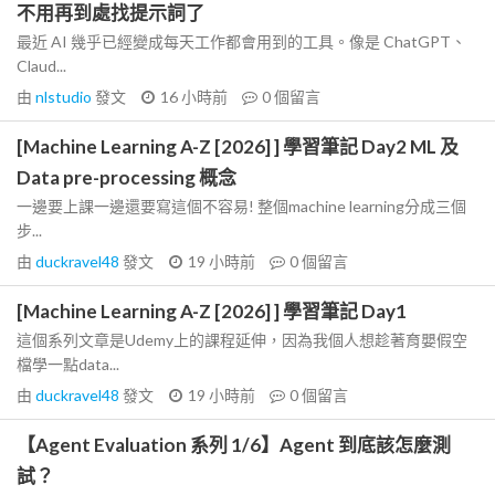
不用再到處找提示詞了
最近 AI 幾乎已經變成每天工作都會用到的工具。像是 ChatGPT、
Claud...
由
nlstudio
發文
16 小時前
0
個留言
[Machine Learning A-Z [2026] ] 學習筆記 Day2 ML 及
Data pre-processing 概念
一邊要上課一邊還要寫這個不容易! 整個machine learning分成三個
步...
由
duckravel48
發文
19 小時前
0
個留言
[Machine Learning A-Z [2026] ] 學習筆記 Day1
這個系列文章是Udemy上的課程延伸，因為我個人想趁著育嬰假空
檔學一點data...
由
duckravel48
發文
19 小時前
0
個留言
【Agent Evaluation 系列 1/6】Agent 到底該怎麼測
試？