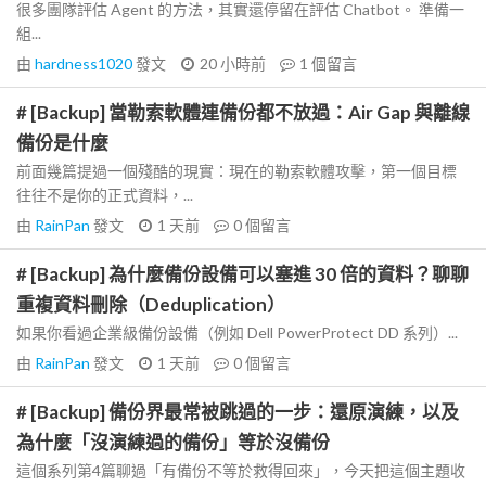
很多團隊評估 Agent 的方法，其實還停留在評估 Chatbot。 準備一
組...
由
hardness1020
發文
20 小時前
1
個留言
# [Backup] 當勒索軟體連備份都不放過：Air Gap 與離線
備份是什麼
前面幾篇提過一個殘酷的現實：現在的勒索軟體攻擊，第一個目標
往往不是你的正式資料，...
由
RainPan
發文
1 天前
0
個留言
# [Backup] 為什麼備份設備可以塞進 30 倍的資料？聊聊
重複資料刪除（Deduplication）
如果你看過企業級備份設備（例如 Dell PowerProtect DD 系列）...
由
RainPan
發文
1 天前
0
個留言
# [Backup] 備份界最常被跳過的一步：還原演練，以及
為什麼「沒演練過的備份」等於沒備份
這個系列第4篇聊過「有備份不等於救得回來」，今天把這個主題收