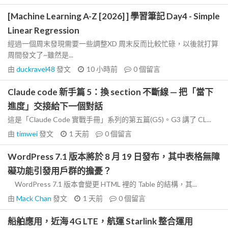
[Machine Learning A-Z [2026] ] 學習筆記 Day4 - Simple
Linear Regression
經過一個周末發現需要一些調整XD 周末反而比較忙碌，以後就打算
周間發文了~雖然是...
由
duckravel48
發文
10 小時前
0
個留言
Claude code 新手篇 5：換 section 不斷線 — 把「當下
進度」交接給下一個對話
這是「Claude Code 實戰手冊」系列的第五篇(G5)。G3 講了 CL...
由
timwei
發文
1 天前
0
個留言
WordPress 7.1 版本將於 8 月 19 日發布，其中表格無障
礙功能引發用戶群的擔憂？
WordPress 7.1 版本會變更 HTML 裡的 Table 的結構，其...
由
Mack Chan
發文
1 天前
0
個留言
船舶應用，近海 4G LTE，航運 Starlink 整合運用