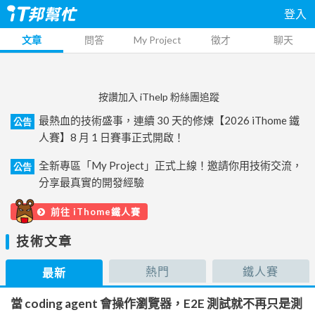
登入
文章
問答
My Project
徵才
聊天
按讚加入 iThelp 粉絲團追蹤
最熱血的技術盛事，連續 30 天的修煉【2026 iThome 鐵
公告
人賽】8 月 1 日賽事正式開啟！
全新專區「My Project」正式上線！邀請你用技術交流，
公告
分享最真實的開發經驗
前往 iThome鐵人賽
技術文章
熱門
鐵人賽
最新
當 coding agent 會操作瀏覽器，E2E 測試就不再只是測