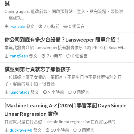
試
Coding agent 能改前端、開啟預覽站、登入、點完流程，最後附上
一張成功...
由
ryanvale
發文
7 小時前
0
個留言
你公司到底有多少台設備？Lansweeper 簡單介紹！
本篇我將會介紹 Lansweeper接著將會依序介紹 PRTG和 SolarWi...
由
YangSean
發文
7 小時前
0
個留言
模型到第七頁就忘了那個孩子
一位媽媽上傳了女兒的一張照片。不是生日也不是什麼特別的日
子，客廳的隨手拍，很普通...
由
lumorakids
發文
9 小時前
0
個留言
[Machine Learning A-Z [2026] ] 學習筆記 Day5 Simple
Linear Regression 實作
其實就只是在打基礎、simple linear regression在真實世界的...
由
duckravel48
發文
10 小時前
0
個留言