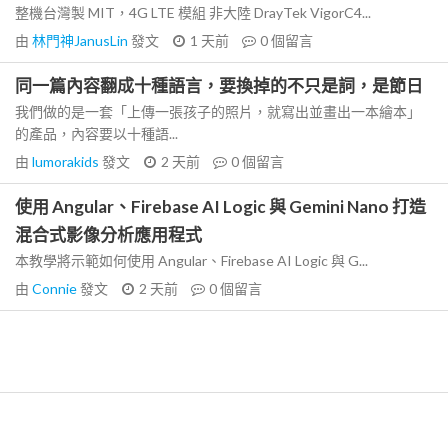
整機台灣製 MIT，4G LTE 模組 非大陸 DrayTek VigorC4...
由
林門神JanusLin
發文
1 天前
0
個留言
同一篇內容翻成十種語言，要換掉的不只是詞，是節日
我們做的是一套「上傳一張孩子的照片，就寫出並畫出一本繪本」
的產品，內容要以十種語...
由
lumorakids
發文
2 天前
0
個留言
使用 Angular、Firebase AI Logic 與 Gemini Nano 打造
混合式影像分析應用程式
本教學將示範如何使用 Angular、Firebase AI Logic 與 G...
由
Connie
發文
2 天前
0
個留言