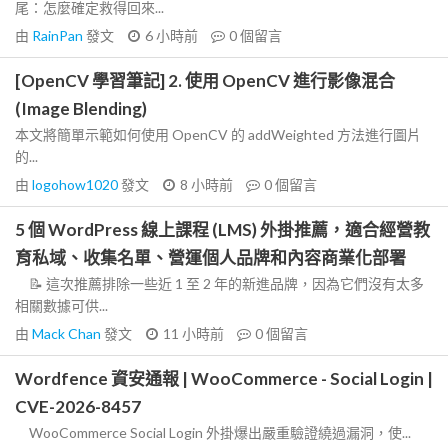
尾：怎麼確定救得回來...
由
RainPan
發文
6 小時前
0
個留言
[OpenCV 學習筆記] 2. 使用 OpenCV 進行影像混合
(Image Blending)
本文將簡單示範如何使用 OpenCV 的 addWeighted 方法進行圖片
的...
由
logohow1020
發文
8 小時前
0
個留言
5 個 WordPress 線上課程 (LMS) 外掛推薦，適合經營教
育私域、收集名單、營運個人品牌和內容商業化部署
📝 這次推薦排除一些近 1 至 2 年的新進品牌，因為它們沒有太多
相關數據可供...
由
Mack Chan
發文
11 小時前
0
個留言
Wordfence 資安通報 | WooCommerce - Social Login |
CVE-2026-8457
WooCommerce Social Login 外掛爆出嚴重驗證繞過漏洞，使...