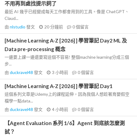
不用再到處找提示詞了
最近 AI 幾乎已經變成每天工作都會用到的工具。像是 ChatGPT、
Claud...
由
nlstudio
發文
20 分鐘前
0
個留言
[Machine Learning A-Z [2026] ] 學習筆記 Day2 ML 及
Data pre-processing 概念
一邊要上課一邊還要寫這個不容易! 整個machine learning分成三個
步...
由
duckravel48
發文
3 小時前
0
個留言
[Machine Learning A-Z [2026] ] 學習筆記 Day1
這個系列文章是Udemy上的課程延伸，因為我個人想趁著育嬰假空
檔學一點data...
由
duckravel48
發文
4 小時前
0
個留言
【Agent Evaluation 系列 1/6】Agent 到底該怎麼測
試？