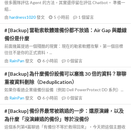
很多團隊評估 Agent 的方法，其實還停留在評估 Chatbot。 準備一
組...
由
hardness1020
發文
5 小時前
1
個留言
# [Backup] 當勒索軟體連備份都不放過：Air Gap 與離線
備份是什麼
前面幾篇提過一個殘酷的現實：現在的勒索軟體攻擊，第一個目標
往往不是你的正式資料，...
由
RainPan
發文
6 小時前
0
個留言
# [Backup] 為什麼備份設備可以塞進 30 倍的資料？聊聊
重複資料刪除（Deduplication）
如果你看過企業級備份設備（例如 Dell PowerProtect DD 系列）...
由
RainPan
發文
6 小時前
0
個留言
# [Backup] 備份界最常被跳過的一步：還原演練，以及
為什麼「沒演練過的備份」等於沒備份
這個系列第4篇聊過「有備份不等於救得回來」，今天把這個主題收