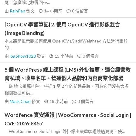
尾：怎麼確定救得回來...
由
RainPan
發文
14 小時前
0
個留言
[OpenCV 學習筆記] 2. 使用 OpenCV 進行影像混合
(Image Blending)
本文將簡單示範如何使用 OpenCV 的 addWeighted 方法進行圖片
的...
由
logohow1020
發文
15 小時前
0
個留言
5 個 WordPress 線上課程 (LMS) 外掛推薦，適合經營教
育私域、收集名單、營運個人品牌和內容商業化部署
📝 這次推薦排除一些近 1 至 2 年的新進品牌，因為它們沒有太多
相關數據可供...
由
Mack Chan
發文
18 小時前
0
個留言
Wordfence 資安通報 | WooCommerce - Social Login |
CVE-2026-8457
WooCommerce Social Login 外掛爆出嚴重驗證繞過漏洞，使...