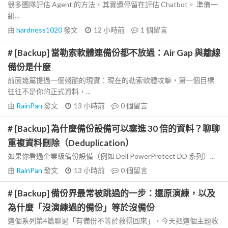
很多團隊評估 Agent 的方法，其實還停留在評估 Chatbot。 準備一
組...
由
hardness1020
發文
12 小時前
1
個留言
# [Backup] 當勒索軟體連備份都不放過：Air Gap 與離線
備份是什麼
前面幾篇提過一個殘酷的現實：現在的勒索軟體攻擊，第一個目標
往往不是你的正式資料，...
由
RainPan
發文
13 小時前
0
個留言
# [Backup] 為什麼備份設備可以塞進 30 倍的資料？聊聊
重複資料刪除（Deduplication）
如果你看過企業級備份設備（例如 Dell PowerProtect DD 系列）...
由
RainPan
發文
13 小時前
0
個留言
# [Backup] 備份界最常被跳過的一步：還原演練，以及
為什麼「沒演練過的備份」等於沒備份
這個系列第4篇聊過「有備份不等於救得回來」，今天把這個主題收