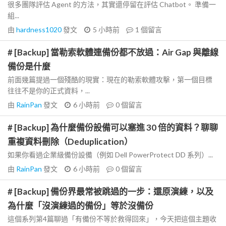
很多團隊評估 Agent 的方法，其實還停留在評估 Chatbot。 準備一
組...
由
hardness1020
發文
5 小時前
1
個留言
# [Backup] 當勒索軟體連備份都不放過：Air Gap 與離線
備份是什麼
前面幾篇提過一個殘酷的現實：現在的勒索軟體攻擊，第一個目標
往往不是你的正式資料，...
由
RainPan
發文
6 小時前
0
個留言
# [Backup] 為什麼備份設備可以塞進 30 倍的資料？聊聊
重複資料刪除（Deduplication）
如果你看過企業級備份設備（例如 Dell PowerProtect DD 系列）...
由
RainPan
發文
6 小時前
0
個留言
# [Backup] 備份界最常被跳過的一步：還原演練，以及
為什麼「沒演練過的備份」等於沒備份
這個系列第4篇聊過「有備份不等於救得回來」，今天把這個主題收