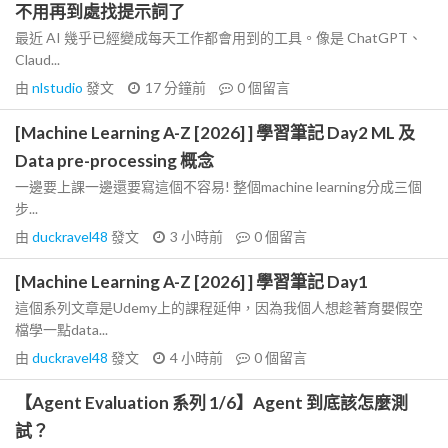
不用再到處找提示詞了
最近 AI 幾乎已經變成每天工作都會用到的工具。像是 ChatGPT、
Claud...
由
nlstudio
發文
17 分鐘前
0
個留言
[Machine Learning A-Z [2026] ] 學習筆記 Day2 ML 及
Data pre-processing 概念
一邊要上課一邊還要寫這個不容易! 整個machine learning分成三個
步...
由
duckravel48
發文
3 小時前
0
個留言
[Machine Learning A-Z [2026] ] 學習筆記 Day1
這個系列文章是Udemy上的課程延伸，因為我個人想趁著育嬰假空
檔學一點data...
由
duckravel48
發文
4 小時前
0
個留言
【Agent Evaluation 系列 1/6】Agent 到底該怎麼測
試？