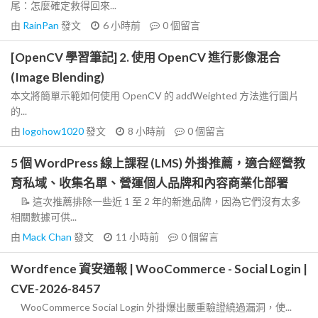
尾：怎麼確定救得回來...
由
RainPan
發文
6 小時前
0
個留言
[OpenCV 學習筆記] 2. 使用 OpenCV 進行影像混合
(Image Blending)
本文將簡單示範如何使用 OpenCV 的 addWeighted 方法進行圖片
的...
由
logohow1020
發文
8 小時前
0
個留言
5 個 WordPress 線上課程 (LMS) 外掛推薦，適合經營教
育私域、收集名單、營運個人品牌和內容商業化部署
📝 這次推薦排除一些近 1 至 2 年的新進品牌，因為它們沒有太多
相關數據可供...
由
Mack Chan
發文
11 小時前
0
個留言
Wordfence 資安通報 | WooCommerce - Social Login |
CVE-2026-8457
WooCommerce Social Login 外掛爆出嚴重驗證繞過漏洞，使...